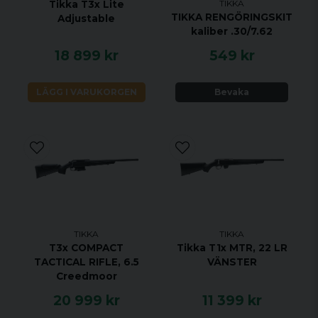
MAGASINKAPACITET 5 + 1
TIKKA
Tikka T3x Lite
TIKKA RENGÖRINGSKIT
Adjustable
UTLÖSARE ENSTEGS TRIGGER
kaliber .30/7.62
MATERIAL ROSTRFRITT STÅL
18 899 kr
549 kr
STOCK MATERIAL SYNTET
STOCK FINISH SVART
LÄGG I VARUKORGEN
Bevaka
GÄNGAD NEJ
JUSTERBAR KOLVKAM NEJ
ÖPPNA RIKTMEDEL NEJ
UTBYTBART GREPP JA
RAFFLAD BULT NEJ
RÄFFLAD PIPA NEJ
VIKTIGASTE FÖRDELARNA
TIKKA
TIKKA
T3x COMPACT
Tikka T1x MTR, 22 LR
Legendarisk noggrannhet sedan 1918
TACTICAL RIFLE, 6.5
VÄNSTER
Anpassa T3x -gevärets stil till din egen stil
Creedmoor
med tillbehör
20 999 kr
11 399 kr
T3x är verktyg med en elegant och ren