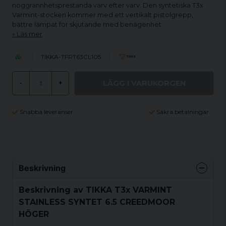
noggrannhetsprestanda varv efter varv. Den syntetiska T3x
Varmint-stocken kommer med ett vertikalt pistolgrepp,
bättre lämpat för skjutande med benägenhet.
Läs mer
TIKKA-TFRT63CL105
LÄGG I VARUKORGEN
-
+
Snabba leveranser
Säkra betalningar
Beskrivning
Beskrivning av TIKKA T3x VARMINT
STAINLESS SYNTET 6.5 CREEDMOOR
HÖGER