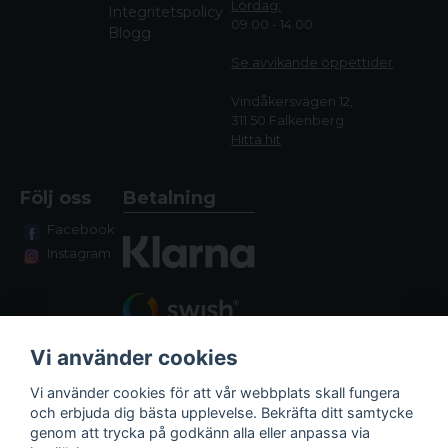
Lördag:
Integritetspolicy
09.00 - 14.00
Blogg
Se avvikande öppettide
r
Vindåkersvägen 12,
311 50 Falkenberg
Hitta hit
Följ oss
Betalning
Facebook
Instagram
Vi använder cookies
Vi använder cookies för att vår webbplats skall fungera
och erbjuda dig bästa upplevelse. Bekräfta ditt samtycke
genom att trycka på godkänn alla eller anpassa via
Fraktalternativ