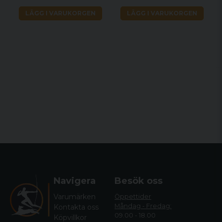
design för att säkerställa intuitiv
LÄGG I VARUKORGEN
LÄGG I VARUKORGEN
användarvänlighet.
Säkerhet ger säkerhet, tvålägessäkerhet,
blockerar både avtryckaren och
bulthandtaget.
Tydliga indikatorer för säkerhets- och
slagstiftsstatus.
Navigera
Besök oss
Varumärken
Öppettider
Måndag - Fredag:
Kontakta oss
09.00 - 18.00
Köpvillkor