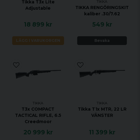
TIKKA
Tikka T3x Lite
RAFFLAD BULT NEJ
TIKKA RENGÖRINGSKIT
Adjustable
kaliber .30/7.62
RÄFFLAD PIPA NEJ
18 899 kr
549 kr
VIKTIGASTE FÖRDELARNA
Legendarisk noggrannhet sedan 1918
LÄGG I VARUKORGEN
Bevaka
Anpassa T3x -gevärets stil till din egen stil
med tillbehör
T3x är verktyg med en elegant och ren
design för att säkerställa intuitiv
användarvänlighet.
Säkerhet ger säkerhet, tvålägessäkerhet,
blockerar både avtryckaren och
bulthandtaget.
TIKKA
TIKKA
T3x COMPACT
Tikka T1x MTR, 22 LR
Tydliga indikatorer för säkerhets- och
TACTICAL RIFLE, 6.5
VÄNSTER
slagstiftsstatus.
Creedmoor
20 999 kr
11 399 kr