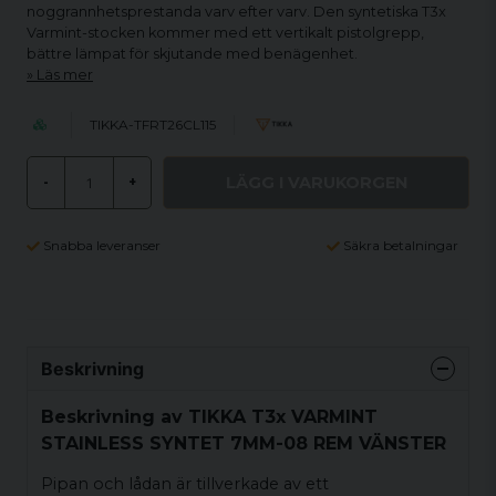
noggrannhetsprestanda varv efter varv. Den syntetiska T3x
Varmint-stocken kommer med ett vertikalt pistolgrepp,
bättre lämpat för skjutande med benägenhet.
Läs mer
TIKKA-TFRT26CL115
LÄGG I VARUKORGEN
-
+
Snabba leveranser
Säkra betalningar
Beskrivning
Beskrivning av TIKKA T3x VARMINT
STAINLESS SYNTET 7MM-08 REM VÄNSTER
Pipan och lådan är tillverkade av ett