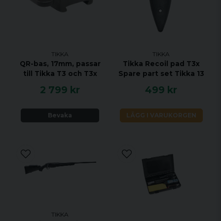
Specifikationer:
KALIBER 7MM-08 REM
HANDENHET VÄNSTER
VIKT 3,8 KG
TIKKA
TIKKA
QR-bas, 17mm, passar
Tikka Recoil pad T3x
TOTAL LÄNGD 1115 MM
till Tikka T3 och T3x
Spare part set Tikka 13
PIPLÄNGD 600 MM
2 799 kr
499 kr
VRIDNINGSHASTIGHET 1:9,5"
MAGASINKAPACITET 5 + 1
Bevaka
LÄGG I VARUKORGEN
UTLÖSARE ENSTEGS TRIGGER
MATERIAL ROSTRFRITT STÅL
STOCK MATERIAL SYNTET
STOCK FINISH SVART
GÄNGAD NEJ
JUSTERBAR KOLVKAM NEJ
ÖPPNA RIKTMEDEL NEJ
TIKKA
UTBYTBART GREPP JA