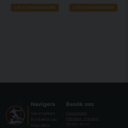
LÄGG I VARUKORGEN
LÄGG I VARUKORGEN
Navigera
Besök oss
Varumärken
Öppettider
Måndag - Fredag:
Kontakta oss
09.00 - 18.00
Köpvillkor