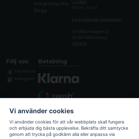
Lördag:
Integritetspolicy
09.00 - 14.00
Blogg
Se avvikande öppettide
r
Vindåkersvägen 12,
311 50 Falkenberg
Hitta hit
Följ oss
Betalning
Facebook
Instagram
Vi använder cookies
Vi använder cookies för att vår webbplats skall fungera
och erbjuda dig bästa upplevelse. Bekräfta ditt samtycke
genom att trycka på godkänn alla eller anpassa via
Fraktalternativ