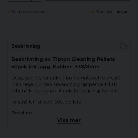
Snabba leveranser
Säkra betalningar
Beskrivning
Beskrivning av Tipton Cleaning Pellets
50pck ink jagg, Kaliber .338/8mm
Dessa pellets tar enkelt bort smuts och blyrester.
Med regelbunden användning hjälper de till att
bibehålla exakta prestanda för varje skjutvapen.
Innehåller 1st jagg, 50st pellets
Detaljer:
Visa mer
Kaliber .338/8
8-32 gänga