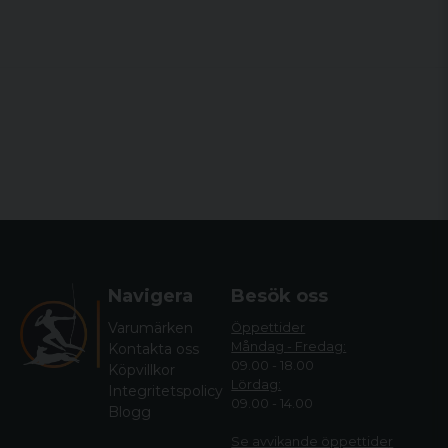
Navigera
Besök oss
Varumärken
Öppettider
Måndag - Fredag:
Kontakta oss
09.00 - 18.00
Köpvillkor
Lördag:
Integritetspolicy
09.00 - 14.00
Blogg
Se avvikande öppettide
r