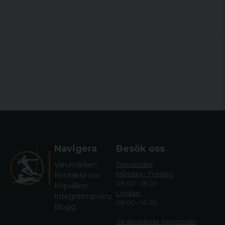
Navigera
Besök oss
Varumärken
Öppettider
Måndag - Fredag:
Kontakta oss
09.00 - 18.00
Köpvillkor
Lördag:
Integritetspolicy
09.00 - 14.00
Blogg
Se avvikande öppettide
r