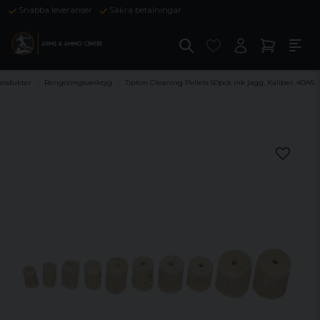
Snabba leveranser
Säkra betalningar
produkter
Rengöringsverktyg
Tipton Cleaning Pellets 50pck ink jagg, Kaliber .40/45