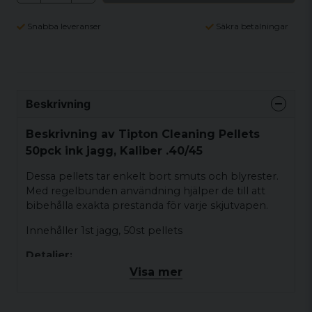
Snabba leveranser
Säkra betalningar
Beskrivning
Beskrivning av Tipton Cleaning Pellets
50pck ink jagg, Kaliber .40/45
Dessa pellets tar enkelt bort smuts och blyrester.
Med regelbunden användning hjälper de till att
bibehålla exakta prestanda för varje skjutvapen.
Innehåller 1st jagg, 50st pellets
Detaljer:
Visa mer
Kaliber .40/45
8-32 gänga