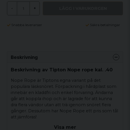
LÄGG I VARUKORGEN
-
+
Snabba leveranser
Säkra betalningar
Beskrivning
Beskrivning av Tipton Nope rope kal. .40
Nope Rope är Tiptons egna variant på det
populära läsksnöret. Förpackning i hårdplast som
innebär en kladdfri och enkel förvaring. Ändarna
går att koppla ihop och är lagrade för att kunna
dra flera vändor utan att trä igenom snöret flera
gånger. Dessutom har Nope Rope ett pris som tål
att jämföras!
Visa mer
Levereras i en hårdplastförpackning för