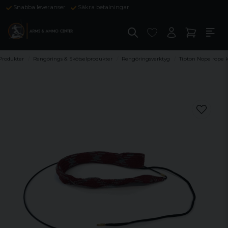
Snabba leveranser
Säkra betalningar
Produkter
Rengörings & Skötselprodukter
Rengöringsverktyg
Tipton Nope rope ka