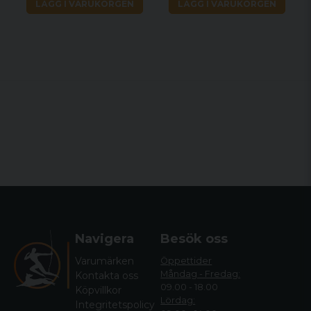
LÄGG I VARUKORGEN
LÄGG I VARUKORGEN
Navigera
Besök oss
Varumärken
Öppettider
Måndag - Fredag:
Kontakta oss
09.00 - 18.00
Köpvillkor
Lördag:
Integritetspolicy