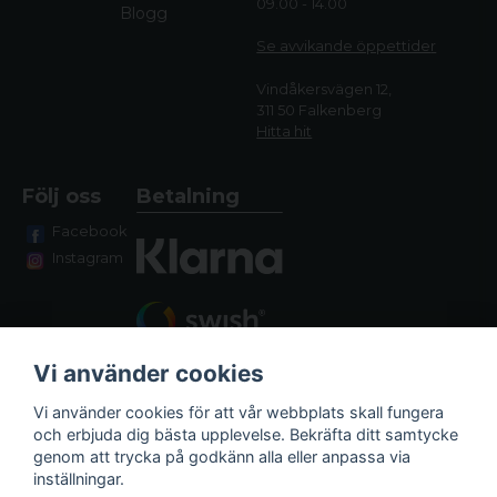
09.00 - 14.00
Blogg
Se avvikande öppettide
r
Vindåkersvägen 12,
311 50 Falkenberg
Hitta hit
Följ oss
Betalning
Facebook
Instagram
Vi använder cookies
Vi använder cookies för att vår webbplats skall fungera
och erbjuda dig bästa upplevelse. Bekräfta ditt samtycke
genom att trycka på godkänn alla eller anpassa via
Fraktalternativ
inställningar.