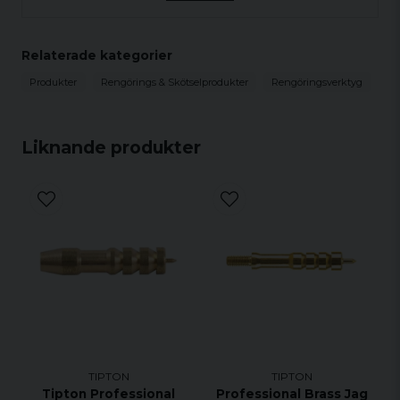
kladdfri förvaring.
Finns i de flesta populära kalibrar till ett
Relaterade kategorier
väldigt attraktivt pris.
Produkter
Rengörings & Skötselprodukter
Rengöringsverktyg
Ihop kopplingsbara lagrade ändar för att
kunna dra snöret flera varv genom pipan.
Liknande produkter
TIPTON
TIPTON
Tipton Professional
Professional Brass Jag