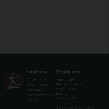
Navigera
Besök oss
Varumärken
Öppettider
Måndag - Fredag:
Kontakta oss
09.00 - 18.00
Köpvillkor
Lördag:
Integritetspolicy
09.00 - 14.00
Blogg
Se avvikande öppettide
r