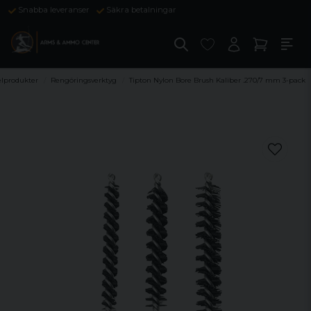
Snabba leveranser
Säkra betalningar
elprodukter
Rengöringsverktyg
Tipton Nylon Bore Brush Kaliber .270/7 mm 3-pack