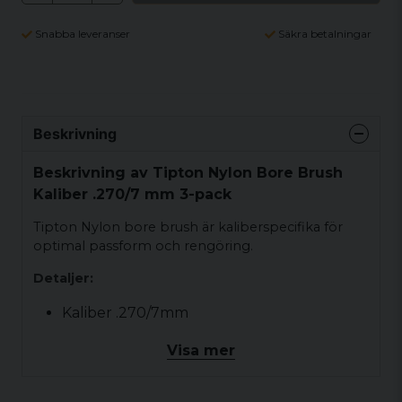
Snabba leveranser
Säkra betalningar
Beskrivning
Beskrivning av Tipton Nylon Bore Brush
Kaliber .270/7 mm 3-pack
Tipton Nylon bore brush är kaliberspecifika för
optimal passform och rengöring.
Detaljer:
Kaliber .270/7mm
Med 8-32 gänga
Visa mer