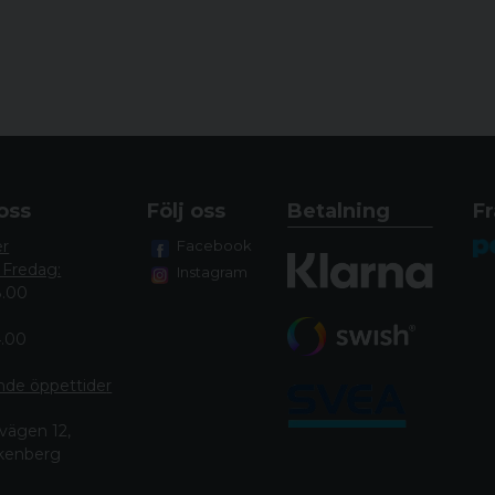
oss
Följ oss
Betalning
Fr
er
Facebook
 Fredag:
Instagram
8.00
4.00
nde öppettide
r
vägen 12,
lkenberg