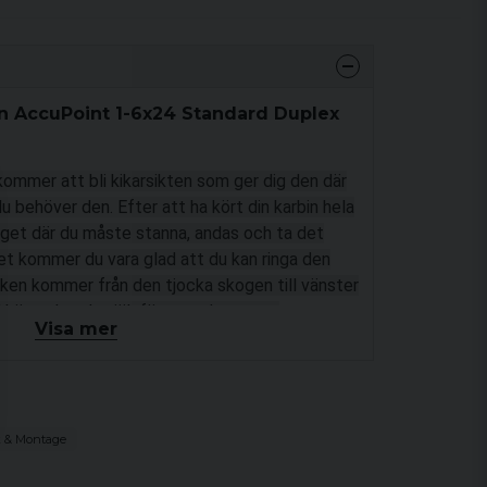
on AccuPoint 1-6x24 Standard Duplex
kommer att bli kikarsikten som ger dig den där
 du behöver den.
Efter att ha kört din karbin hela
eget där du måste stanna, andas och ta det
et kommer du vara glad att du kan ringa den
en kommer från den tjocka skogen till vänster
l höger, har du självförtroendet att ta
Visa mer
t enkelt och visa dina färdigheter, erbjuder
s och fiberoptisk prick som håller ditt mål i
an på din fiberoptiska siktpunkt med den
n och ha självförtroende med din skottplacering
k & Montage
lår in. Använd våra 30 mm ringar eller snabbfäste
attform.