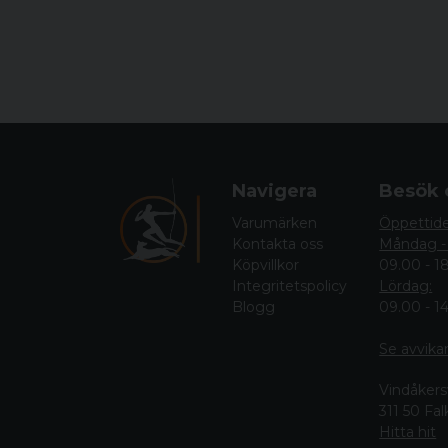
Navigera
Besök 
Varumärken
Öppettid
Kontakta oss
Måndag -
Köpvillkor
09.00 - 1
Integritetspolicy
Lördag:
Blogg
09.00 - 1
Se avvika
Vindåkers
311 50 Fa
Hitta hit