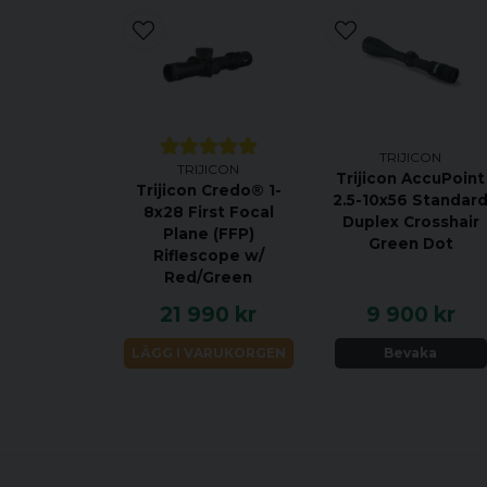
TRIJICON
TRIJICON
Trijicon AccuPoint
Trijicon Credo® 1-
2.5-10x56 Standar
8x28 First Focal
Duplex Crosshair
Plane (FFP)
Green Dot
Riflescope w/
Red/Green
21 990 kr
9 900 kr
LÄGG I VARUKORGEN
Bevaka