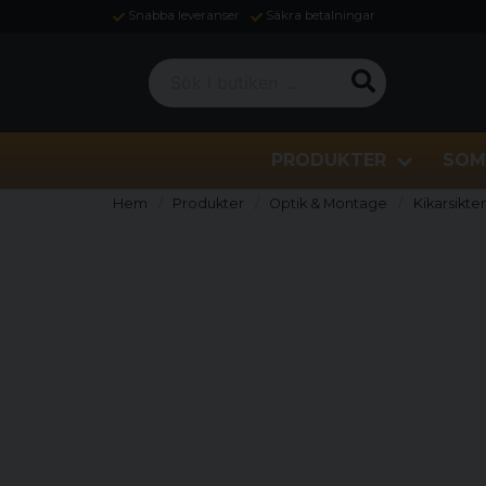
Snabba leveranser
Säkra betalningar
Sök i butiken ...
PRODUKTER
SOM
Hem
Produkter
Optik & Montage
Kikarsikte