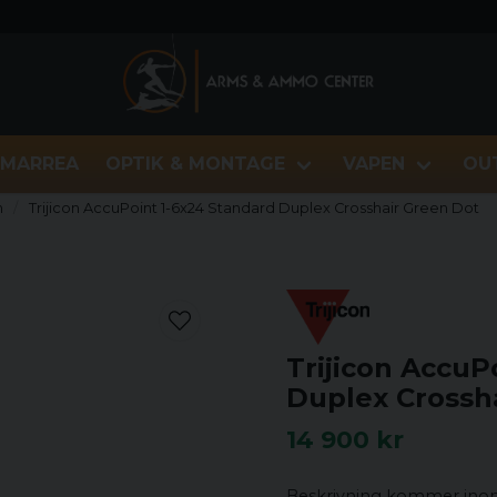
MARREA
OPTIK & MONTAGE
VAPEN
OU
n
Trijicon AccuPoint 1-6x24 Standard Duplex Crosshair Green Dot
Trijicon AccuP
Duplex Crossh
14 900 kr
Beskrivning kommer inom