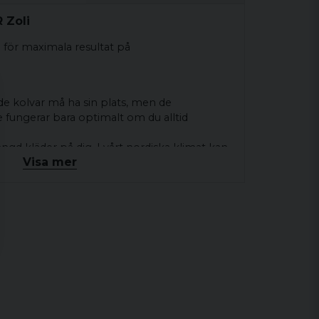
 Zoli
 för maximala resultat på
de kolvar må ha sin plats, men de
 fungerar bara optimalt om du alltid
d kläder på dig. I vårt nordiska klimat kan
Visa mer
 kolven för lång och kräva justering av
justerbara design kan du enkelt
assa perfekt – oavsett klädval eller
en skräddarsydd känsla varje gång du lyfter
recision för att ge dig fördelen på banan.