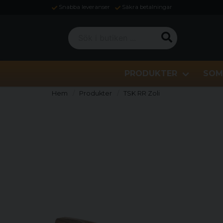
Snabba leveranser
Säkra betalningar
Sök i butiken ...
PRODUKTER
SOM
Hem
Produkter
TSK RR Zoli