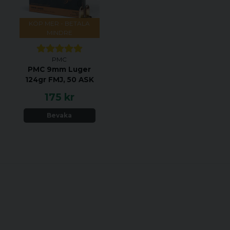
RR är det bästa justerbar
hitta på marknaden, med 
KÖP MER - BETALA
rekylabsorptionen. Rekyle
MINDRE
polymerteknologi
som möjliggör en rörels
PMC
Dessutom: ingen hoppning
PMC 9mm Luger
avfyras förblir bakkappan 
124gr FMJ, 50 ASK
175 kr
Information
Bevaka
Samtliga
standardkolvar le
140mm
rör för längden, 1
Skeet/Sporting/N-T
Är
ni i behov av en an