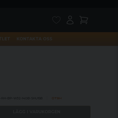
TLET
KONTAKTA OSS
-RH-BP-W32-140B-SHU15B
LÄGG I VARUKORGEN