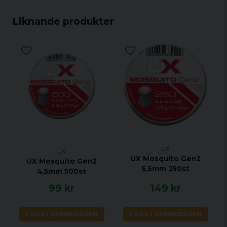
Totallängd
345 mm
Liknande produkter
Piptyp
Räfflad
Anslagsenergi
<3 J
Magasinkapacitet
1 skott
Modell
SPA 60
UX
UX
UX Mosquito Gen2
UX Mosquito Gen2
5,5mm 250st
4,5mm 500st
99 kr
149 kr
LÄGG I VARUKORGEN
LÄGG I VARUKORGEN