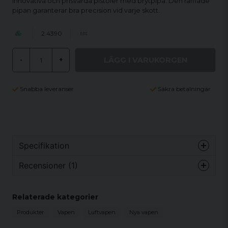
Innovativa och prisvärda pistoler med brytpipa. Den räfflade
pipan garanterar bra precision vid varje skott.
2.4390
LÄGG I VARUKORGEN
-
+
Snabba leveranser
Säkra betalningar
Specifikation
Recensioner (1)
Kaliber
4,5 mm
Kaliber
4,5 mm (.177) Diabol
Anonym
Relaterade kategorier
Utgångshastighet diabol
100 m/s
för 1 år sedan
Drivning
Fjäder
Produkter
Vapen
Luftvapen
Nya vapen
Vikt
721 g