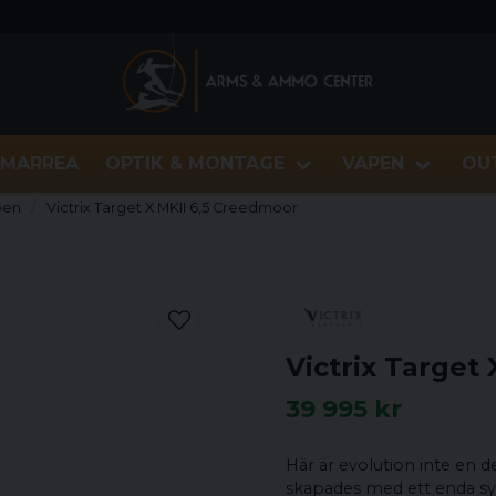
MARREA
OPTIK & MONTAGE
VAPEN
OU
pen
Victrix Target X MKII 6,5 Creedmoor
Victrix Target
39 995 kr
Här är evolution inte en de
skapades med ett enda syf