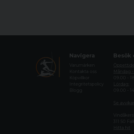
Navigera
Besök 
Varumärken
Öppettid
Kontakta oss
Måndag -
Köpvillkor
09.00 - 1
Integritetspolicy
Lördag:
Blogg
09.00 - 1
Se avvika
Vindåkers
311 50 Fa
Hitta hit