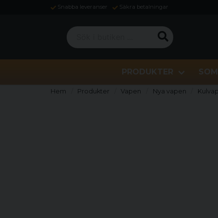
Snabba leveranser
Säkra betalningar
Sök i butiken ...
PRODUKTER
SOM
Hem
Produkter
Vapen
Nya vapen
Kulva