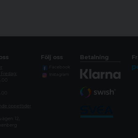
(24,70 oz)
Slutstycke med sex symme
utbytbar spak i lättmetall
Professionell transportvä
Bruksanvisning och välko
oss
Följ oss
Betalning
Fr
er
Facebook
 Fredag:
Instagram
8.00
4.00
nde öppettide
r
vägen 12,
lkenberg