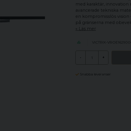
med karaktär, innovation 
avancerade tekniska mate
en kompromisslös vision –
på gränserna med obevekl
Läs mer
VICTRIX-VROE1621I0
-
+
Snabba leveranser