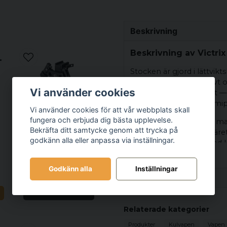
Beskrivning
Beskrivning av Victri
Stocken är gjord i lättvi
vilket håller vapnet styvt 
Vi använder cookies
Kindstödet är justerbart 
har ett integrerat gummi
Vi använder cookies för att vår webbplats skall
fungera och erbjuda dig bästa upplevelse.
Pipan är button-riflad i m
Bekräfta ditt samtycke genom att trycka på
påfrestningar, och geväre
godkänn alla eller anpassa via inställningar.
montering av optik med lå
VICTRIX
av Anschütz-typ för bipod,
VICTRIX FULCRUM
långhåll eller stabil bench
Godkänn alla
Inställningar
5 545 kr
Specifikation
Slutstycket är tillverkat i r
med en robust konstruktio
N
Bevaka
Produktinformation
asymmetriska låsflikar — v
Relaterade kategorier
kraftig rekyl.
Modell
Victrix Target
Produkter
Kulvapen
Vapen