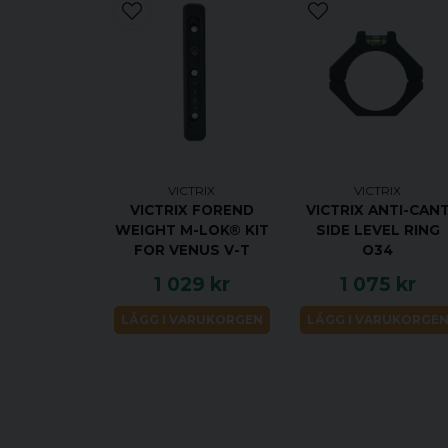
VICTRIX
VICTRIX
VICTRIX FOREND
VICTRIX ANTI-CAN
WEIGHT M-LOK® KIT
SIDE LEVEL RING
FOR VENUS V-T
O34
1 029 kr
1 075 kr
LÄGG I VARUKORGEN
LÄGG I VARUKORGE