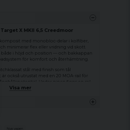
x Target X MKII 6,5 Creedmoor
ktskomposit med monobloc-delar i kolfiber,
och minimerar flex eller vridning vid skott.
— både i höjd och position — och bakkappan
padsystem för komfort och återhämtning.
atchklassat stål med finish som tål
t är också utrustat med en 20 MOA-rail för
nghållspotential. Under pipan finns en rail
Visa mer
 vilket gör vapnet redo för precisionsskytte,
-skytte.
ostfritt stål (AISI 630) ur ett massivt stycke,
n och precisionsfinish. Bolten låses med tre
ilket ger säker och stabil mekanik även vid
 X MKII
Nya vapen