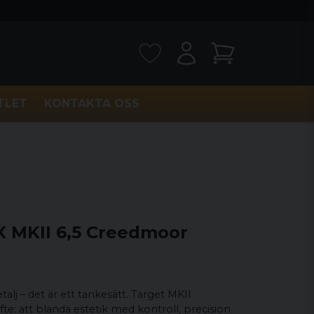
TLET
KONTAKTA OSS
 X MKII 6,5 Creedmoor
talj – det är ett tankesätt. Target MKII
te: att blanda estetik med kontroll, precision