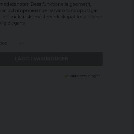
med identitet. Dess funktionella geometri,
rial och imponerande närvaro förkroppsligar
 ett mekaniskt mästerverk skapat för att tänja
ig elegans.
0000
LÄGG I VARUKORGEN
Säkra betalningar