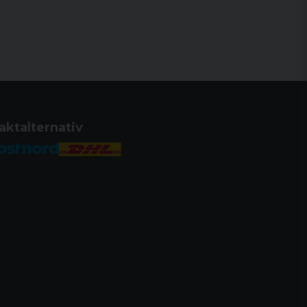
triska klackar, utrustade med spår med
ska
mstkit
aktalternativ