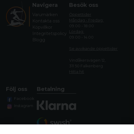
Navigera
Besök oss
Varumärken
Öppettider
Måndag - Fredag:
Kontakta oss
09.00 - 18.00
Köpvillkor
Lördag:
Integritetspolicy
09.00 - 14.00
Blogg
Se avvikande öppettide
r
Vindåkersvägen 12,
311 50 Falkenberg
Hitta hit
Följ oss
Betalning
Facebook
Instagram