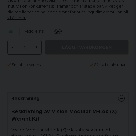
Vision modular M-lok viktsatsen är monterbar på m-lok slots,
inuti vision konkurrens stil framar och är stapelbar, vilket ger
dig möjlighet att ha ingen gräns för hur tungt ditt gevär kan bli.
Läs mer
VISION-516
LÄGG I VARUKORGEN
-
+
Snabba leveranser
Säkra betalningar
Beskrivning
Beskrivning av Vision Modular M-Lok (X)
Weight Kit
Vision Modular M-Lok (X) viktsats, sakkunnigt