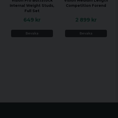
Vision Pro Buttstock
Vision Medium Length
Internal Weight Studs,
Competition Forend
Full Set
649 kr
2 899 kr
Bevaka
Bevaka