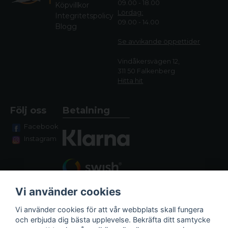
09.00 - 18.00
Köpvillkor
Lördag:
Integritetspolicy
09.00 - 14.00
Blogg
Se avvikande öppettide
r
Vindåkersvägen 12,
311 50 Falkenberg
Hitta hit
Följ oss
Betalning
Facebook
Instagram
Vi använder cookies
Vi använder cookies för att vår webbplats skall fungera
och erbjuda dig bästa upplevelse. Bekräfta ditt samtycke