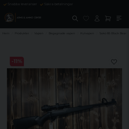
Snabba leveranser
Säkra betalningar
Hem
Produkter
Vapen
Begagnade vapen
Kulvapen
Sako 85 Black Bear
-
11
%