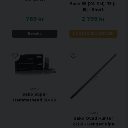
Base 85 (XS-SM), 75 (I-
III) - Short
769 kr
2 799 kr
Bevaka
LÄGG I VARUKORGEN
SAKO
Sako Super
Hammerhead 30-06
SAKO
Sako Quad Hunter
22LR - Gängad Pipa