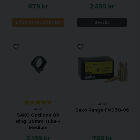
679 kr
2 595 kr
LÄGG I VARUKORGEN
Bevaka
SAKO
SAKO
Sako Range FMJ 30-06
SAKO Optilock QR
Ring, 30mm Tube -
Medium
2 199 kr
760 kr