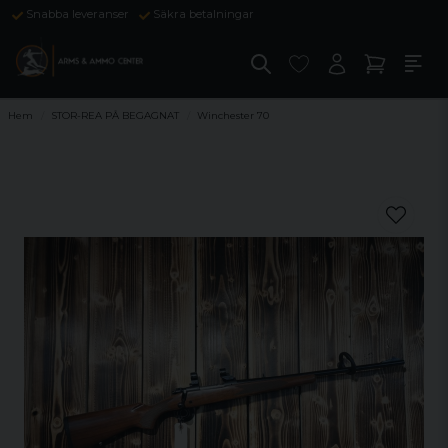
Snabba leveranser
Säkra betalningar
Hem
STOR-REA PÅ BEGAGNAT
Winchester 70