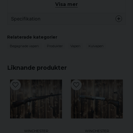
Visa mer
Specifikation
Begagnat vapen - Information
Relaterade kategorier
Här finner du mer ingående information angående det
begagnade vapnet/vapendelen hos oss.
Begagnade vapen
Produkter
Vapen
Kulvapen
Fabrikat
winchester
Modell
70
Liknande produkter
Kaliber
308 win
Piplängd
55cm
Tillbehör
kikare swarowski
Gängning
nej
Övrigt
WINCHESTER
WINCHESTER