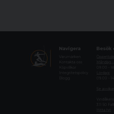
Navigera
Besök 
Varumärken
Öppettid
Kontakta oss
Måndag -
Köpvillkor
09.00 - 1
Integritetspolicy
Lördag:
Blogg
09.00 - 1
Se avvika
Vindåkers
311 50 Fa
Hitta hit