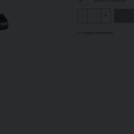
WAR-M902/801M
-
+
Snabba leveranser