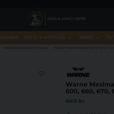
MARREA
OPTIK & MONTAGE
VAPEN
OU
Baser/Cantilever/Unimount
Warne Maxima baser Remington Seven
Warne Maxima
600, 660, 670,
649 kr