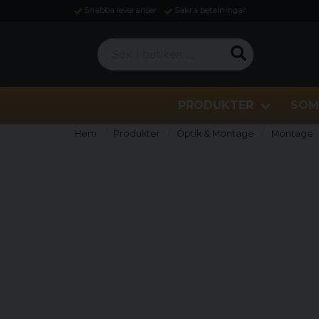
Snabba leveranser
Säkra betalningar
Sök i butiken ...
PRODUKTER
SOM
Hem
Produkter
Optik & Montage
Montage