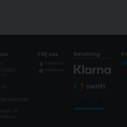
oss
Följ oss
Betalning
Fr
er
Facebook
 Fredag:
Instagram
8.00
4.00
nde öppettide
r
vägen 12,
lkenberg