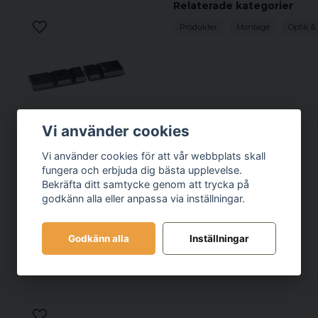
Relaterade kategorier
Produkter
Montage
Optik &
Vi använder cookies
WARNE
Vi använder cookies för att vår webbplats skall
Warne Maxima
fungera och erbjuda dig bästa upplevelse.
baser Sauer 90 &
Bekräfta ditt samtycke genom att trycka på
200, CG 3000 &
godkänn alla eller anpassa via inställningar.
4000, Kongsberg
649 kr
Godkänn alla
Inställningar
Bevaka