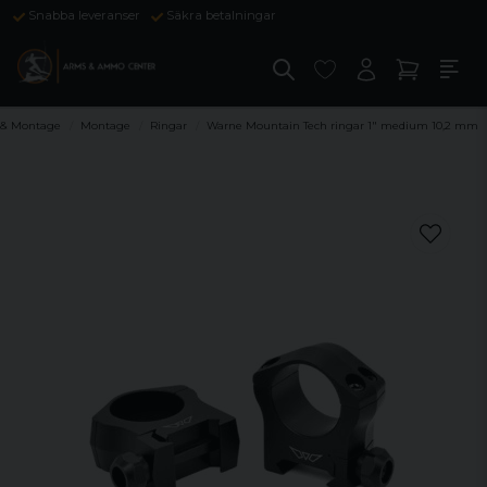
Snabba leveranser
Säkra betalningar
 & Montage
Montage
Ringar
Warne Mountain Tech ringar 1" medium 10,2 mm