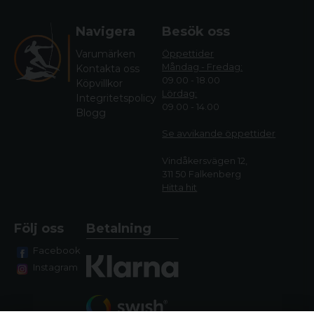
Navigera
Besök oss
Varumärken
Öppettider
Måndag - Fredag:
Kontakta oss
09.00 - 18.00
Köpvillkor
Lördag:
Integritetspolicy
09.00 - 14.00
Blogg
Se avvikande öppettide
r
Vindåkersvägen 12,
311 50 Falkenberg
Hitta hit
Följ oss
Betalning
Facebook
Instagram