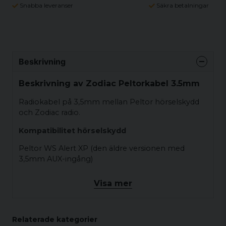
Snabba leveranser
Säkra betalningar
Beskrivning
Beskrivning av Zodiac Peltorkabel 3.5mm
Radiokabel på 3,5mm mellan Peltor hörselskydd
och Zodiac radio.
Kompatibilitet hörselskydd
Peltor WS Alert XP (den äldre versionen med
3,5mm AUX-ingång)
Kompatibilitet radio
Visa mer
Zodiac Extreme BT-400
Relaterade kategorier