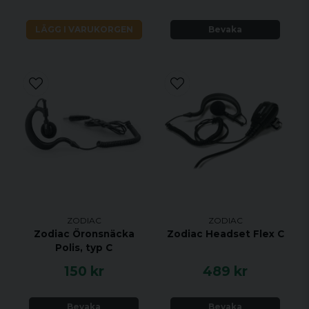
LÄGG I VARUKORGEN
Bevaka
ZODIAC
ZODIAC
Zodiac Öronsnäcka
Zodiac Headset Flex C
Polis, typ C
150 kr
489 kr
Bevaka
Bevaka