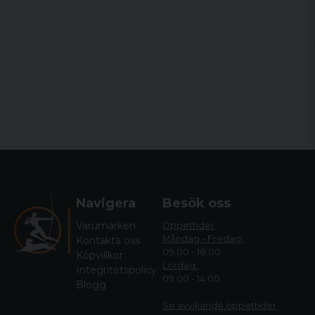
Navigera
Besök oss
Varumärken
Öppettider
Måndag - Fredag:
Kontakta oss
09.00 - 18.00
Köpvillkor
Lördag:
Integritetspolicy
09.00 - 14.00
Blogg
Se avvikande öppettide
r