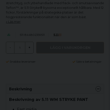
stretchtyg, och ytbehandlade med fläck- och smutsavvisande
Teflon™, är 5.11 Stryke® byxorna exceptionellt hållbara. Med 12
fickor, förstärkningar på strategiska platser är det
högpresterande funktionalitet när den är som bäst.
Läs mer
511-844802359511
LÄGG I VARUKORGEN
-
+
Snabba leveranser
Säkra betalningar
Beskrivning
Beskrivning av 5.11 WM STRYKE PANT
Fast midja