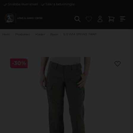
Snabba leveranser
Säkra betalningar
Hem
Produkter
Kläder
Byxor
5.11 WM STRYKE PANT
-
30
%