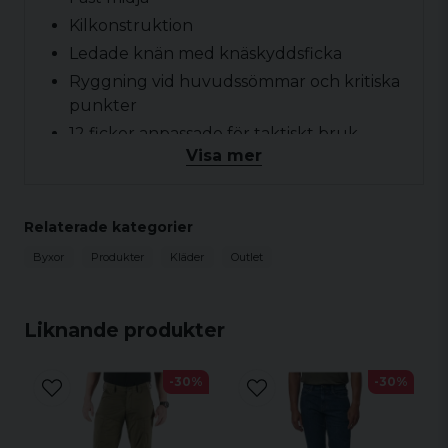
Kilkonstruktion
Ledade knän med knäskyddsficka
Ryggning vid huvudssömmar och kritiska
punkter
12 fickor anpassade för taktiskt bruk
Visa mer
YKK®-blixtlås och Prym®-knappar
Relaterade kategorier
Byxor
Produkter
Kläder
Outlet
Liknande produkter
-30%
-30%