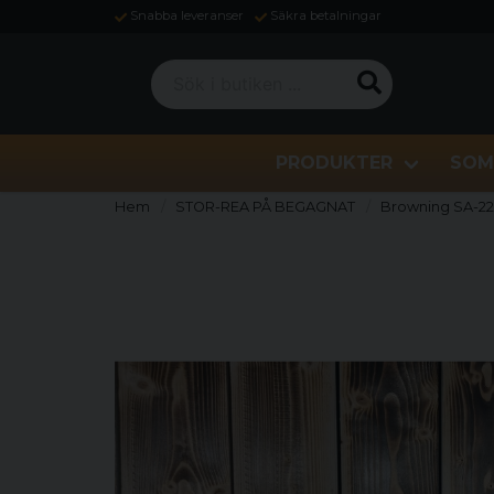
Snabba leveranser
Säkra betalningar
Sök i butiken ...
PRODUKTER
SOM
Hem
STOR-REA PÅ BEGAGNAT
Browning SA-2