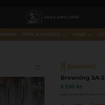
MARREA
OPTIK & MONTAGE
VAPEN
OU
2
Browning SA-2
5 250 kr
Lägsta pris senaste 30 dagarna:
4 
A4647