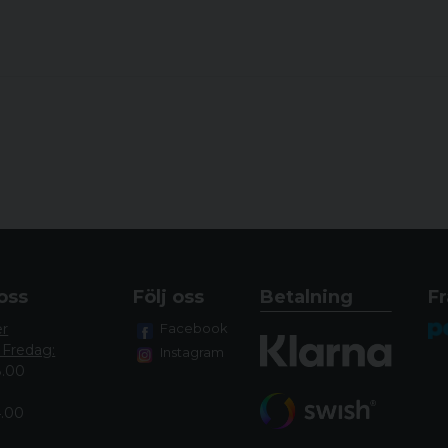
oss
Följ oss
Betalning
Fr
er
Facebook
 Fredag:
Instagram
8.00
4.00