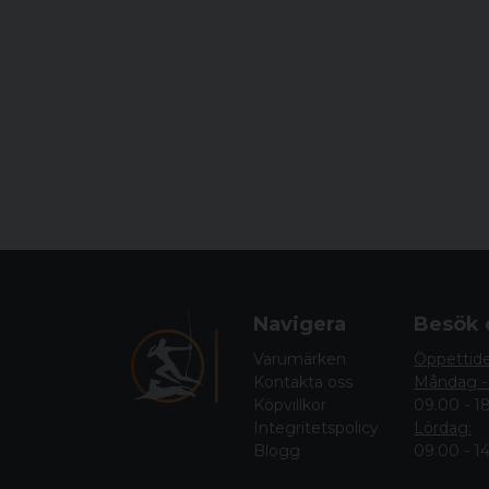
Navigera
Besök 
Varumärken
Öppettid
Kontakta oss
Måndag -
Köpvillkor
09.00 - 1
Integritetspolicy
Lördag:
Blogg
09.00 - 1