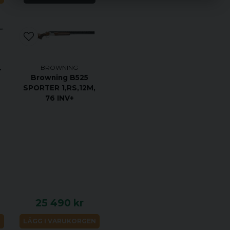
BROWNING
T
Browning B525
SPORTER 1,RS,12M,
76 INV+
25 490 kr
N
LÄGG I VARUKORGEN