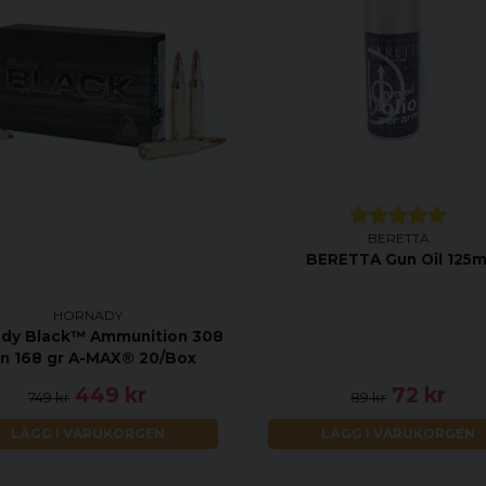
BERETTA
BERETTA Gun Oil 125m
HORNADY
dy Black™ Ammunition 308
n 168 gr A-MAX® 20/Box
449 kr
72 kr
749 kr
89 kr
LÄGG I VARUKORGEN
LÄGG I VARUKORGEN