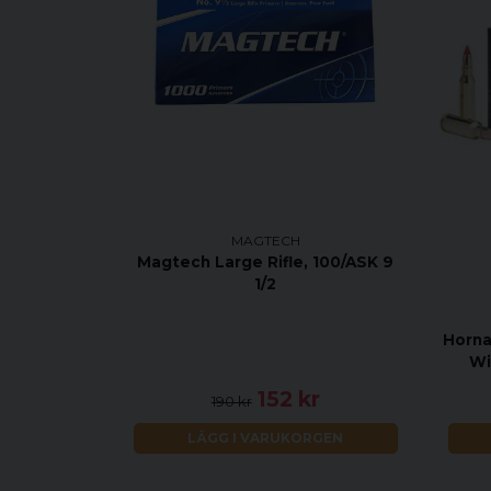
MAGTECH
Magtech Large Rifle, 100/ASK 9
1/2
Horna
Wi
152 kr
190 kr
LÄGG I VARUKORGEN