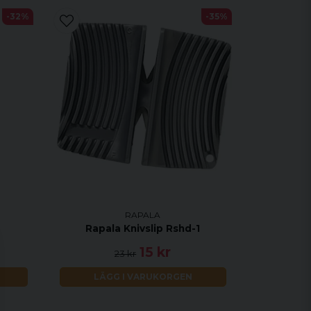
-32%
-35%
RAPALA
Rapala Knivslip Rshd-1
15 kr
23 kr
LÄGG I VARUKORGEN