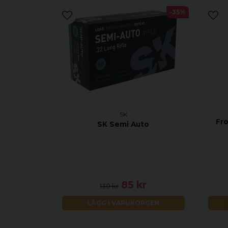
-35%
SK
Fro
SK Semi Auto
85 kr
130 kr
LÄGG I VARUKORGEN