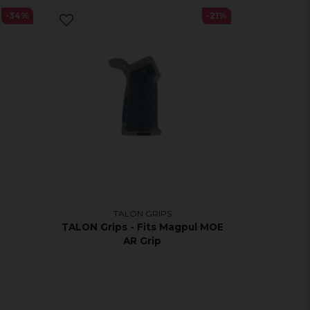
-34%
-21%
TALON GRIPS
a
TALON Grips - Fits Magpul MOE
AR Grip