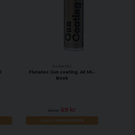
FLUNATEC
l
Flunatec Gun coating, AE ML-
Book
69 kr
140 kr
LÄGG I VARUKORGEN