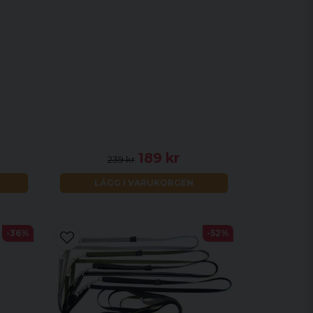
189 kr
239 kr
LÄGG I VARUKORGEN
-36%
-52%