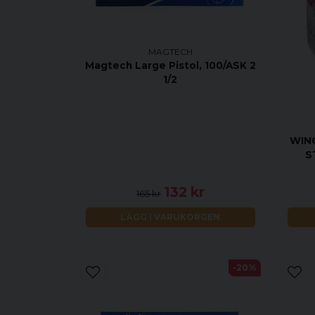
MAGTECH
Magtech Large Pistol, 100/ASK 2
1/2
WIN
S
132 kr
165 kr
LÄGG I VARUKORGEN
-20%