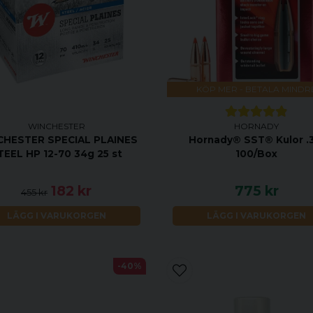
KÖP MER - BETALA MINDR
WINCHESTER
HORNADY
CHESTER SPECIAL PLAINES
Hornady® SST® Kulor .
TEEL HP 12-70 34g 25 st
100/Box
182 kr
775 kr
455 kr
LÄGG I VARUKORGEN
LÄGG I VARUKORGEN
-40%