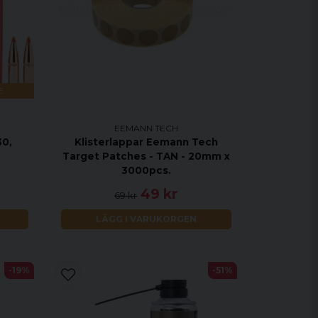
E
EEMANN TECH
30,
Klisterlappar Eemann Tech
Target Patches - TAN - 20mm x
3000pcs.
49 kr
69 kr
LÄGG I VARUKORGEN
-19%
-51%