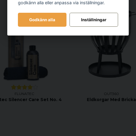
godkänn alla eller anpassa via inställningar.
-28%
Godkänn alla
Inställningar
FLUNATEC
OUT360
tec Silencer Care Set No. 4
Eldkorgar Med Brick