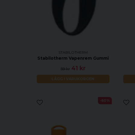
STABILOTHERM
Stabilotherm Vapenrem Gummi
41 kr
59 kr
LÄGG I VARUKORGEN
-60%