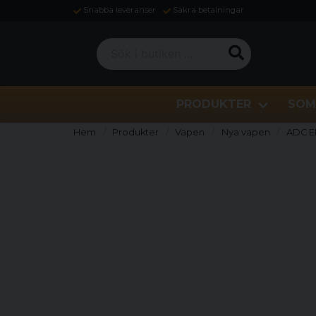
Snabba leveranser
Säkra betalningar
Sök i butiken ...
PRODUKTER
SOM
Hem
Produkter
Vapen
Nya vapen
ADC EL