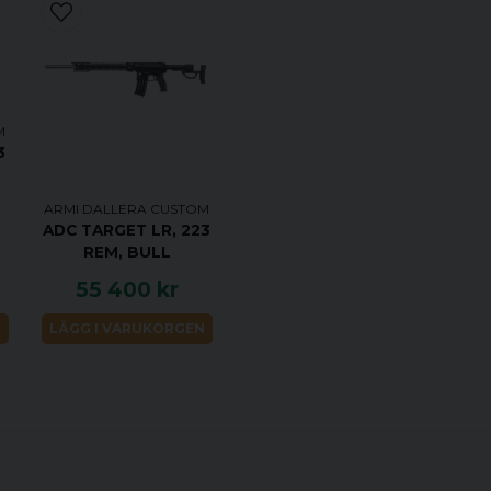
M
3
ARMI DALLERA CUSTOM
ADC TARGET LR, 223
REM, BULL
55 400 kr
N
LÄGG I VARUKORGEN