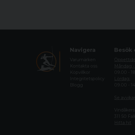
Navigera
Besök 
Varumärken
Öppettid
Kontakta oss
Måndag -
Köpvillkor
09.00 - 1
Integritetspolicy
Lördag:
Blogg
09.00 - 1
Se avvika
Vindåkers
311 50 Fa
Hitta hit