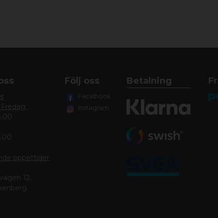
oss
Följ oss
Betalning
Fr
er
Facebook
 Fredag:
Instagram
8.00
4.00
nde öppettide
r
vägen 12,
lkenberg