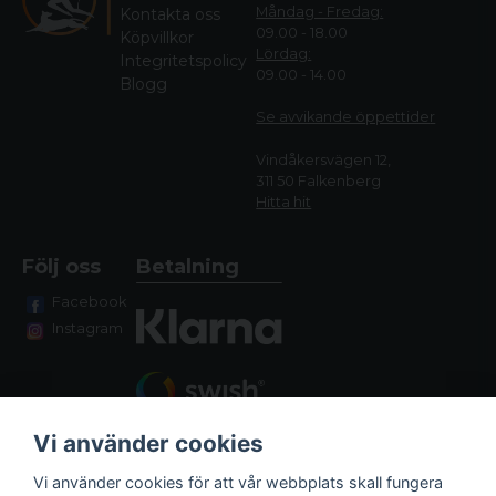
Måndag - Fredag:
Kontakta oss
09.00 - 18.00
Köpvillkor
Lördag:
Integritetspolicy
09.00 - 14.00
Blogg
Se avvikande öppettide
r
Vindåkersvägen 12,
311 50 Falkenberg
Hitta hit
Följ oss
Betalning
Facebook
Instagram
Vi använder cookies
Vi använder cookies för att vår webbplats skall fungera