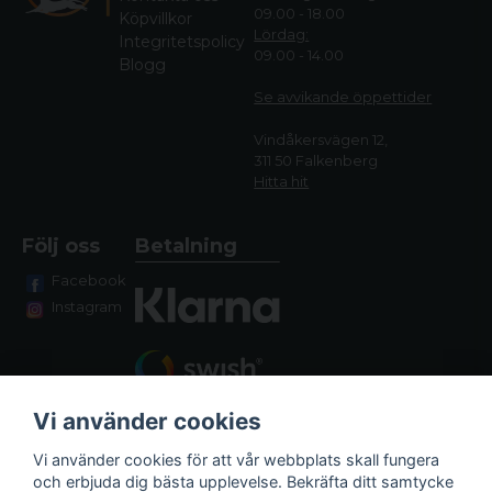
09.00 - 18.00
Köpvillkor
Lördag:
Integritetspolicy
09.00 - 14.00
Blogg
Se avvikande öppettide
r
Vindåkersvägen 12,
311 50 Falkenberg
Hitta hit
Följ oss
Betalning
Facebook
Instagram
Vi använder cookies
Vi använder cookies för att vår webbplats skall fungera
och erbjuda dig bästa upplevelse. Bekräfta ditt samtycke