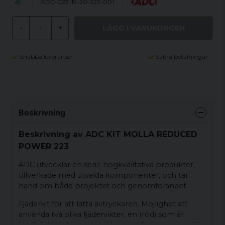
ADC-023-19-20-223-001
LÄGG I VARUKORGEN
-
+
Snabba leveranser
Säkra betalningar
Beskrivning
Beskrivning av ADC KIT MOLLA REDUCED
POWER 223
ADC utvecklar en serie högkvalitativa produkter,
tillverkade med utvalda komponenter, och tar
hand om både projektet och genomförandet.
Fjäderkit för att lätta avtryckaren. Möjlighet att
använda två olika fjädervikter, en (röd) som är
idealisk för taktisk användning, och den andra (vit)