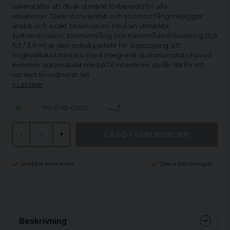
säkerställer att du är utmärkt förberedd för alla
situationer. Dess stora synfält och zoomomfång möjliggör
snabb och exakt observation. Med sin utmärkta
ljustransmission, zoomomfång och närområdesfokusering (11,8
fot / 3,6 m) är den också perfekt för digiscoping. Ett
högkvalitativt trästativ med integrerat aluminiumstativhuvud
kommer automatiskt med ATX-interiören; du får därför ett
vackert koordinerat set.
Läs mer
TM-S762-0200
LÄGG I VARUKORGEN
-
+
Snabba leveranser
Säkra betalningar
Beskrivning