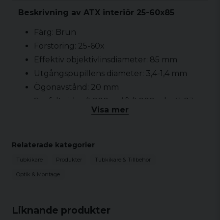
Beskrivning av ATX interiör 25-60x85
Färg: Brun
Förstoring: 25-60x
Effektiv objektivlinsdiameter: 85 mm
Utgångspupillens diameter: 3,4-1,4 mm
Ögonavstånd: 20 mm
Synfält vid m/1 000 m / ft/1 000 yds: 41-23
Visa mer
m/1000m
Synfältsgrader: 2,37-1,30 °
Synfält uppenbart: 57-71°
Relaterade kategorier
Kortaste fokuseringsavstånd: 3,6 m
Tubkikare
Produkter
Tubkikare & Tillbehör
Dioptrikorrigering vid ∞ > 5 dpt
Optik & Montage
Ljustransmission: 86 %
Objektiv filtergänga: M 87 x 0,75
Liknande produkter
Funktionell temperatur: -25 till +55 °C