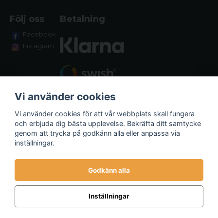
Följ oss
Betalning
Facebook
Instagram
Vi använder cookies
Vi använder cookies för att vår webbplats skall fungera
och erbjuda dig bästa upplevelse. Bekräfta ditt samtycke
genom att trycka på godkänn alla eller anpassa via
Fraktalternativ
inställningar.
Godkänn alla
Inställningar
Powered by Nyehandel AB