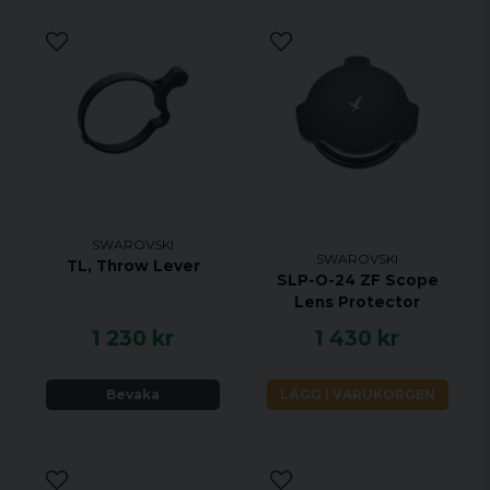
Vikt: 1910 g
Längd i mm.: 372 mm
SWAROVSKI
SWAROVSKI
TL, Throw Lever
SLP-O-24 ZF Scope
Lens Protector
1 230 kr
1 430 kr
Bevaka
LÄGG I VARUKORGEN