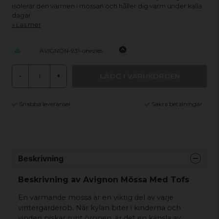
isolerar den värmen i mössan och håller dig varm under kalla
dagar.
Läs mer
AVIGNON-931-onezies
LÄGG I VARUKORGEN
-
+
Snabba leveranser
Säkra betalningar
Beskrivning
Beskrivning av Avignon Mössa Med Tofs
En värmande mössa är en viktig del av varje
vintergarderob. När kylan biter i kinderna och
vinden piskar runt öronen, är det en känsla av