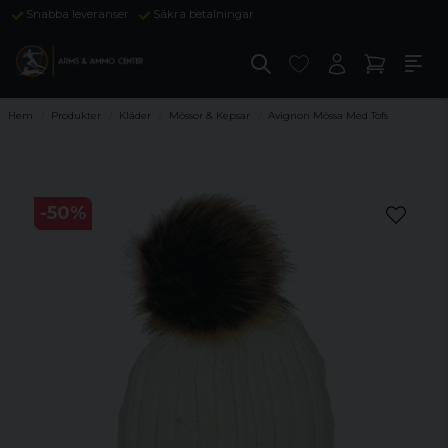
Snabba leveranser
Säkra betalningar
Hem
Produkter
Kläder
Mössor & Kepsar
Avignon Mössa Med Tofs
-
50
%