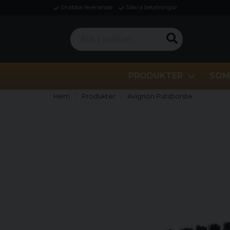
Snabba leveranser
Säkra betalningar
Sök i butiken ...
PRODUKTER
SOM
Hem
Produkter
Avignon Putsborste