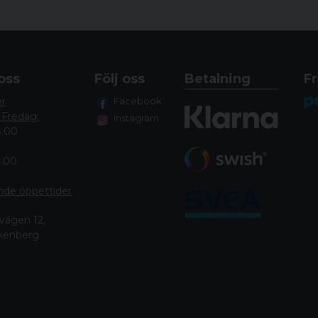
oss
Följ oss
Betalning
Fr
er
Facebook
 Fredag:
Instagram
8.00
4.00
nde öppettide
r
vägen 12,
lkenberg