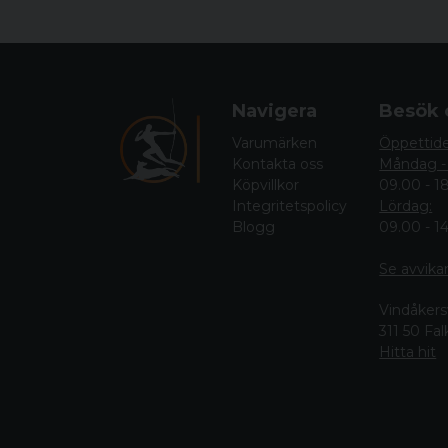
Navigera
Besök 
Varumärken
Öppettid
Kontakta oss
Måndag -
Köpvillkor
09.00 - 1
Integritetspolicy
Lördag:
Blogg
09.00 - 1
Se avvika
Vindåkers
311 50 Fa
Hitta hit