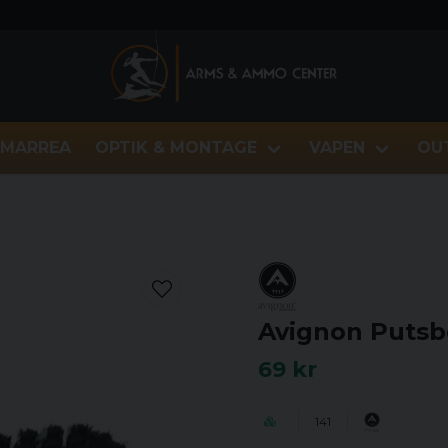
MARREA
OPTIK & MONTAGE
VAPEN
OU
Avignon Putsb
69 kr
141