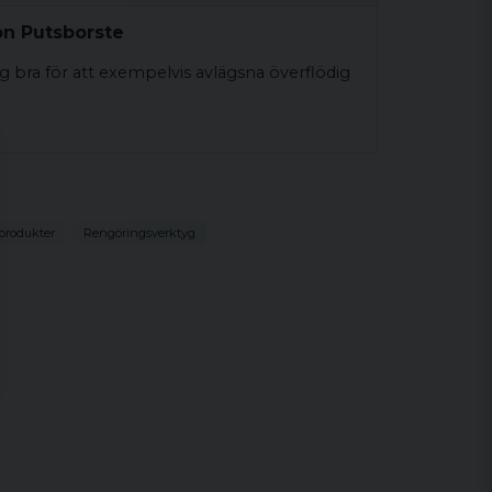
on Putsborste
 bra för att exempelvis avlägsna överflödig
produkter
Rengöringsverktyg