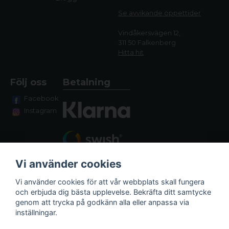
Se avvikande öppettide
r
Vindåkersvägen 12,
311 50 Falkenberg
Hitta hit
Följ oss
Betalning
Facebook
Instagram
Vi använder cookies
Vi använder cookies för att vår webbplats skall fungera
och erbjuda dig bästa upplevelse. Bekräfta ditt samtycke
genom att trycka på godkänn alla eller anpassa via
Fraktalternativ
inställningar.