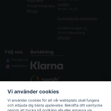
Köpvillkor
Lördag:
Integritetspolicy
09.00 - 14.00
Blogg
Se avvikande öppettide
r
Vindåkersvägen 12,
311 50 Falkenberg
Hitta hit
Följ oss
Betalning
Facebook
Instagram
Vi använder cookies
Vi använder cookies för att vår webbplats skall fungera
och erbjuda dig bästa upplevelse. Bekräfta ditt samtycke
genom att trycka på godkänn alla eller anpassa via