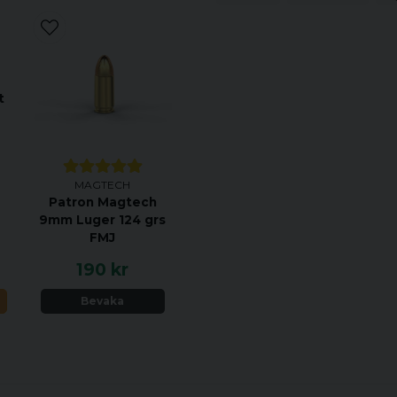
t
MAGTECH
Patron Magtech
9mm Luger 124 grs
FMJ
190 kr
N
Bevaka