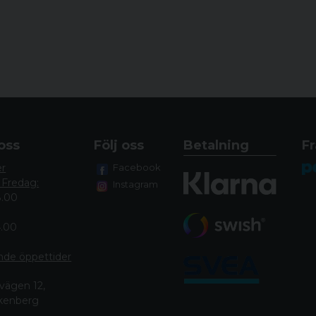
oss
Följ oss
Betalning
Fr
er
Facebook
 Fredag:
Instagram
8.00
4.00
nde öppettide
r
vägen 12,
lkenberg