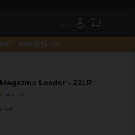
TLET
KONTAKTA OSS
 Magazine Loader - 22LR
1 omdömen
 kort …