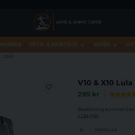
MARREA
OPTIK & MONTAGE
VAPEN
OU
 - 22LR
V10 & X10 Lula
295 kr
Beskrivning kommer inom
Läs mer
X10V10LULA