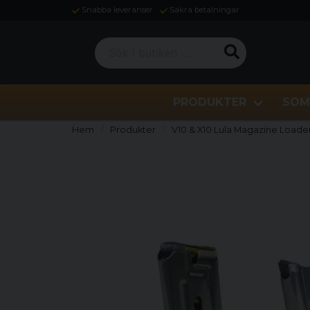
Snabba leveranser
Säkra betalningar
Sök i butiken ...
PRODUKTER
SOM
Hem
Produkter
V10 & X10 Lula Magazine Loader