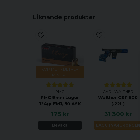
Liknande produkter
KÖP MER - BETALA
MINDRE
PMC
CARL WALTHER
PMC 9mm Luger
Walther GSP 500
124gr FMJ, 50 ASK
(.22lr)
175 kr
31 300 kr
Bevaka
LÄGG I VARUKORGE