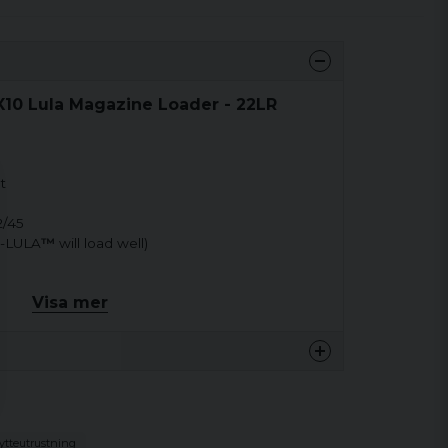
X10 Lula Magazine Loader - 22LR
t
22/45
0-LULA
™
will load well)
Visa mer
ytteutrustning