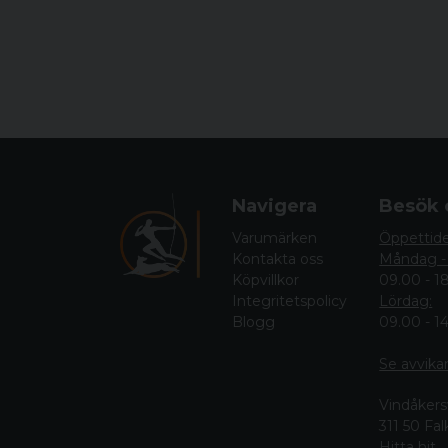
Navigera
Besök 
Varumärken
Öppettid
Kontakta oss
Måndag -
Köpvillkor
09.00 - 1
Integritetspolicy
Lördag:
Blogg
09.00 - 1
Se avvika
Vindåkers
311 50 Fa
Hitta hit