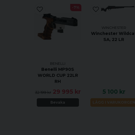
-7%
WINCHESTER
Winchester Wildca
SA, 22 LR
BENELLI
Benelli MP90S
WORLD CUP 22LR
RH
29 995 kr
5 100 kr
32 199 kr
Bevaka
LÄGG I VARUKORGE