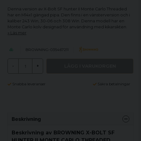
Denna version av X-Bolt SF hunter II Monte Carlo Threaded
har en M14x1 gängad pipa. Den finns i en vänsterversion och i
kaliber 243 Win, 30-06 och 308 Win. Denna modell har en
Monte Carlo kolv designad för användning med kikarsikten.
Läs mer
BROWNING-035467211
LÄGG I VARUKORGEN
-
+
Snabba leveranser
Säkra betalningar
Beskrivning
Beskrivning av BROWNING X-BOLT SF
HUNTER II MONTE CARLO THREADED