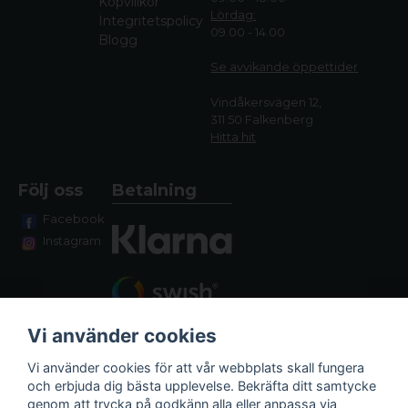
Köpvillkor
Lördag:
Integritetspolicy
09.00 - 14.00
Blogg
Se avvikande öppettide
r
Vindåkersvägen 12,
311 50 Falkenberg
Hitta hit
Följ oss
Betalning
Facebook
Instagram
Vi använder cookies
Vi använder cookies för att vår webbplats skall fungera
och erbjuda dig bästa upplevelse. Bekräfta ditt samtycke
genom att trycka på godkänn alla eller anpassa via