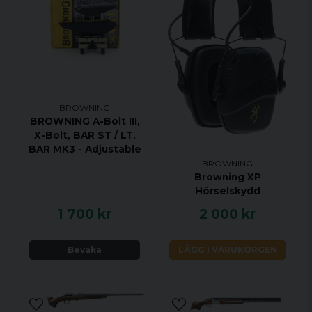
BROWNING
BROWNING A-Bolt III,
X-Bolt, BAR ST / LT.
Läs mer om produkten via länken:
BAR MK3 - Adjustable
BROWNING
https://browning.eu/all-
Browning XP
products/firearms/rifles/bolt-rifles/x-bolt/x-bolt-sf-
Hörselskydd
hunter-ii-monte-carlo-threaded.html
1 700 kr
2 000 kr
Bevaka
LÄGG I VARUKORGEN