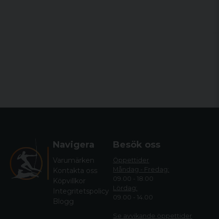
Navigera
Besök oss
Varumärken
Öppettider
Måndag - Fredag:
Kontakta oss
09.00 - 18.00
Köpvillkor
Lördag:
Integritetspolicy
09.00 - 14.00
Blogg
Se avvikande öppettide
r