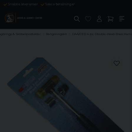
Snabba leveranser
Säkra betalningar
görings & Skötselprodukter
Rengöringskit
DAA/CED 4-pc. Double-Head Brass Ham