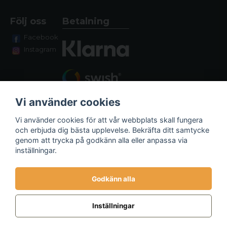
Följ oss
Betalning
Facebook
Instagram
Vi använder cookies
Vi använder cookies för att vår webbplats skall fungera
och erbjuda dig bästa upplevelse. Bekräfta ditt samtycke
genom att trycka på godkänn alla eller anpassa via
Fraktalternativ
inställningar.
Godkänn alla
Inställningar