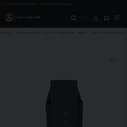
Snabba leveranser
Säkra betalningar
rodukter
Skytteutrustning
Hölster - Maghållare - Bälten
DASTA Handcuff Pouch