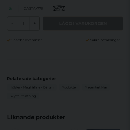
DASTA-779
LÄGG I VARUKORGEN
-
+
Snabba leveranser
Säkra betalningar
Relaterade kategorier
Hölster - Maghållare - Bälten
Produkter
Presentartiklar
Skytteutrustning
Liknande produkter