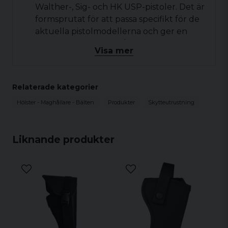
Walther-, Sig- och HK USP-pistoler. Det är
formsprutat för att passa specifikt för de
aktuella pistolmodellerna och ger en
säker placering och hållning.
Visa mer
Material:
Hölstret är tillverkat av slitstarkt
material som tål hård användning och ger
pålitligt skydd för vapnet. Det är
Relaterade kategorier
konstruerat för att vara robust och hålla
Hölster - Maghållare - Bälten
Produkter
Skytteutrustning
länge.
Bältesfäste:
Hölstret har ett bältesfäste
som möjliggör enkel och säker montering
Liknande produkter
på bältet. Det håller holstret på plats och
ger en stabil och säker bärning.
Snabb åtkomst:
Hölstret är utformat för
att ge snabb och smidig åtkomst till
pistolen. Det ger enkel och pålitlig
utdragning och sättningsförmåga.
Hög kvalitet:
DASTA är känt för att