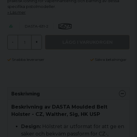
praktisk lösning för vapenhantering och bärning av dessa
specifika pistolmodeller.
Läs mer
DASTA-631-2
LÄGG I VARUKORGEN
-
+
Snabba leveranser
Säkra betalningar
Beskrivning
Beskrivning av DASTA Moulded Belt
Holster - CZ, Walther, Sig, HK USP
Design:
Hölstret är utformat för att ge en
säker och bekväm passform för CZ-,