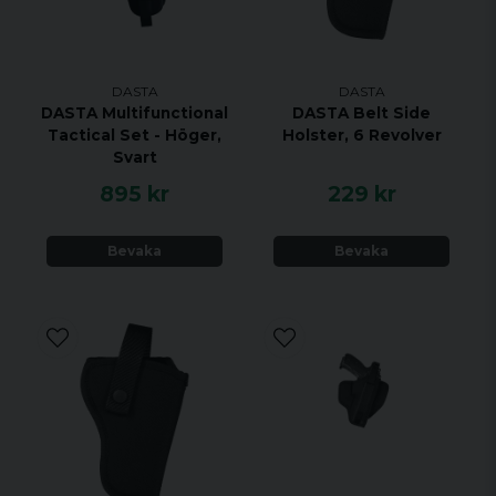
tillverka högkvalitativa och pålitliga
produkter för professionellt bruk. Hölstret
är noggrant konstruerat för att säkerställa
DASTA
DASTA
en säker och bekväm bärning av CZ-,
DASTA Multifunctional
DASTA Belt Side
Walther-, Sig- och HK USP-pistoler.
Tactical Set - Höger,
Holster, 6 Revolver
Svart
895 kr
229 kr
Bevaka
Bevaka