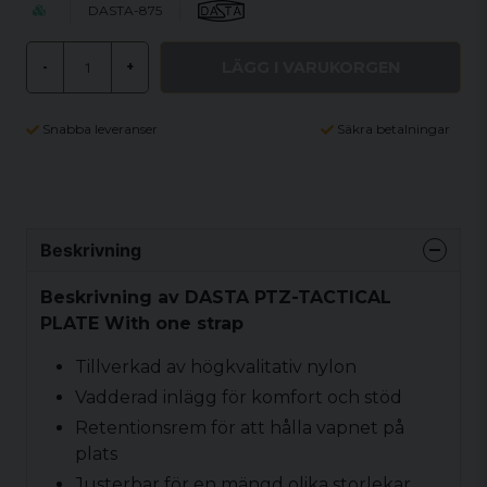
DASTA-875
LÄGG I VARUKORGEN
-
+
Snabba leveranser
Säkra betalningar
Beskrivning
Beskrivning av DASTA PTZ-TACTICAL
PLATE With one strap
Tillverkad av högkvalitativ nylon
Vadderad inlägg för komfort och stöd
Retentionsrem för att hålla vapnet på
plats
Justerbar för en mängd olika storlekar