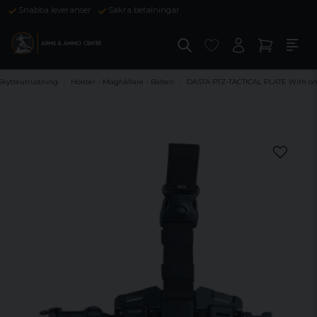
Snabba leveranser
Säkra betalningar
Skytteutrustning
Hölster - Maghållare - Bälten
DASTA PTZ-TACTICAL PLATE With on