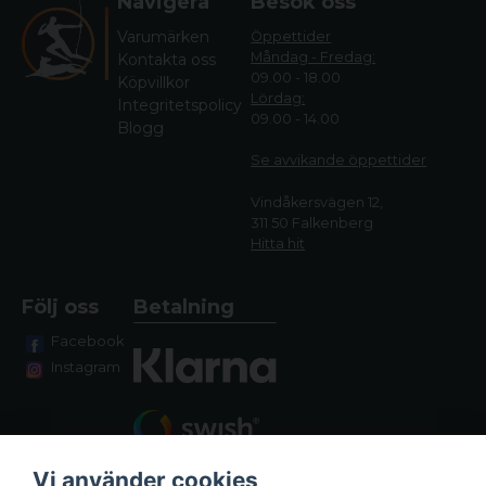
Navigera
Besök oss
Varumärken
Öppettider
Måndag - Fredag:
Kontakta oss
09.00 - 18.00
Köpvillkor
Lördag:
Integritetspolicy
09.00 - 14.00
Blogg
Se avvikande öppettide
r
Vindåkersvägen 12,
311 50 Falkenberg
Hitta hit
Följ oss
Betalning
Facebook
Instagram
Vi använder cookies