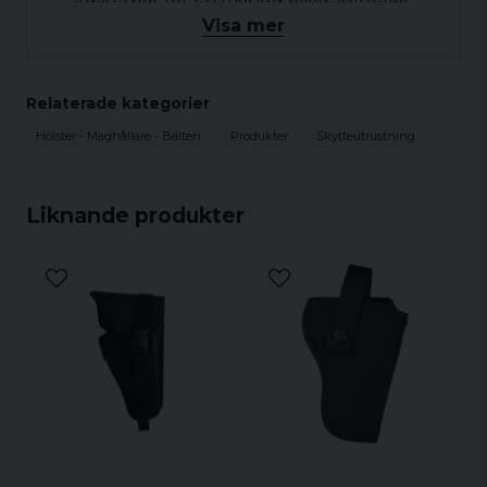
Visa mer
MOLLE-fästsystem
Mått: 26 x 30 x 0,5 cm
Vikt: 1,2 kg
Relaterade kategorier
Färg: Svart
Hölster - Maghållare - Bälten
Produkter
Skytteutrustning
Liknande produkter