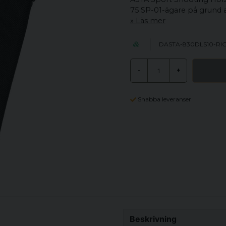
75 SP-01-ägare på grund av
Läs mer
DASTA-830DLS10-RI
-
+
Snabba leveranser
Beskrivning