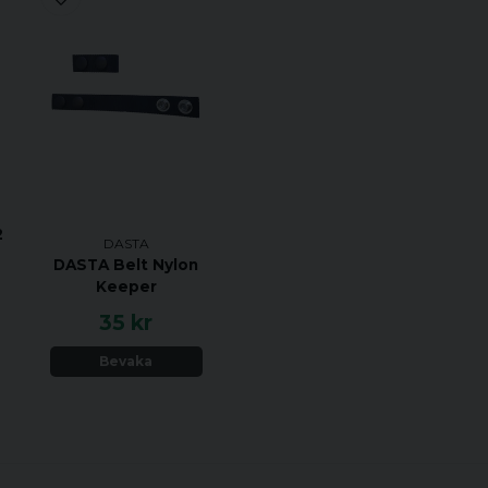
2
DASTA
DASTA Belt Nylon
Keeper
35 kr
Bevaka