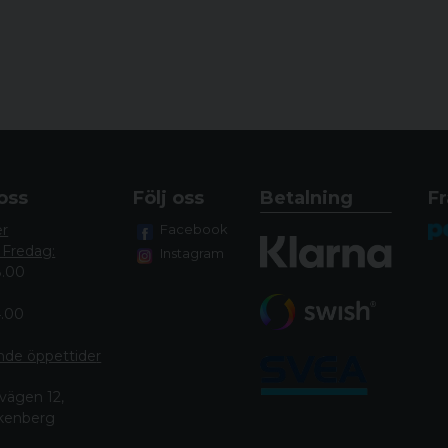
oss
Följ oss
Betalning
Fr
er
Facebook
 Fredag:
Instagram
8.00
4.00
nde öppettide
r
vägen 12,
lkenberg