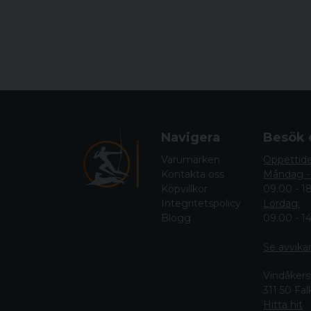
Navigera
Besök 
Varumärken
Öppettid
Kontakta oss
Måndag -
Köpvillkor
09.00 - 1
Integritetspolicy
Lördag:
Blogg
09.00 - 1
Se avvika
Vindåkers
311 50 Fa
Hitta hit