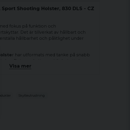
Sport Shooting Holster, 830 DLS - CZ
 med fokus på funktion och
skyttar. Det är tillverkat av hållbart och
erställa hållbarhet och pålitlighet under
olste
r har utformats med tanke på snabb
stolen. Det ger skytten möjlighet att dra
Visa mer
 utan hinder eller förseningar. Detta är
gssammanhang där snabbhet och precision är
odukter
Skytteutrustning