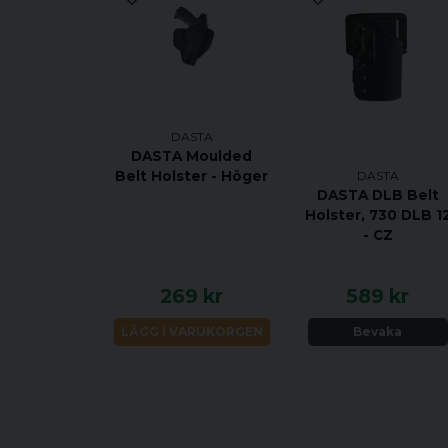
DASTA
DASTA Moulded
Belt Holster - Höger
DASTA
DASTA DLB Belt
Holster, 730 DLB 1
- CZ
269 kr
589 kr
LÄGG I VARUKORGEN
Bevaka