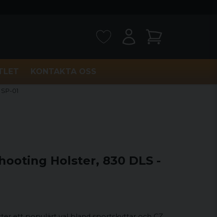
TLET
KONTAKTA OSS
 SP-01
ooting Holster, 830 DLS -
er ett populärt val bland sportskyttar och CZ