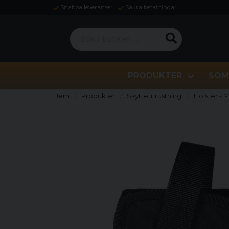
Snabba leveranser
Säkra betalningar
Sök i butiken ...
PRODUKTER
SOM
Hem
Produkter
Skytteutrustning
Hölster - 