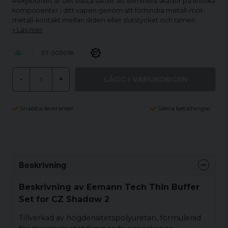
Rekylbuffert är det bästa sättet att eliminera skador på kritiska
komponenter i ditt vapen genom att förhindra metall-mot-
metall-kontakt mellan sliden eller slutstycket och ramen.
Läs mer
ET-303018
LÄGG I VARUKORGEN
-
+
Snabba leveranser
Säkra betalningar
Beskrivning
Beskrivning av Eemann Tech Thin Buffer
Set for CZ Shadow 2
Tillverkad av högdensitetspolyuretan, formulerad