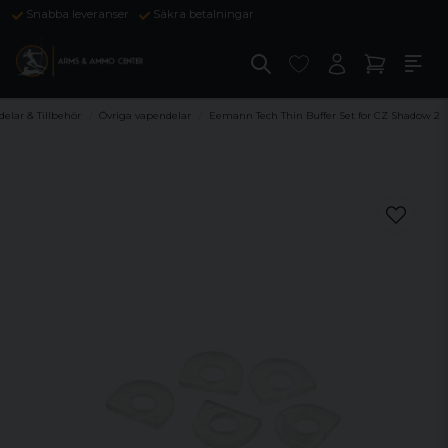
Snabba leveranser
Säkra betalningar
elar & Tillbehör
Övriga vapendelar
Eemann Tech Thin Buffer Set for CZ Shadow 2