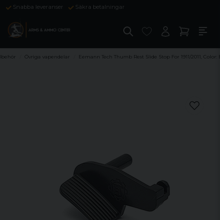
Snabba leveranser
Säkra betalningar
llbehör
Övriga vapendelar
Eemann Tech Thumb Rest Slide Stop For 1911/2011, Color: 