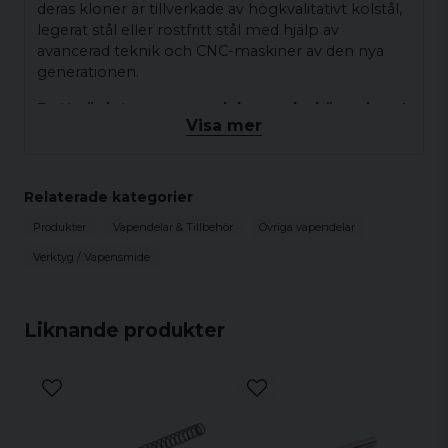
deras kloner är tillverkade av högkvalitativt kolstål,
legerat stål eller rostfritt stål med hjälp av
avancerad teknik och CNC-maskiner av den nya
generationen.
Detta är inte en reservdel som ska köpas hem!
Visa mer
Installation rekommenderas av en certifierad
vapensmed!
Ingen montering krävs och omedelbar installation
Relaterade kategorier
i de flesta fall.I vissa fall kan pistoler skilja sig åt i
produktion eller vara förmodifierade och kan kräva
Produkter
Vapendelar & Tillbehör
Övriga vapendelar
hjälp av en certifierad vapensmed för installation.
Verktyg / Vapensmide
Liknande produkter