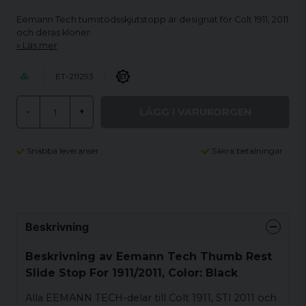
Eemann Tech tumstödsskjutstopp är designat för Colt 1911, 2011
och deras kloner.
Läs mer
ET-211293
LÄGG I VARUKORGEN
-
+
Snabba leveranser
Säkra betalningar
Beskrivning
Beskrivning av Eemann Tech Thumb Rest
Slide Stop For 1911/2011, Color: Black
Alla EEMANN TECH-delar till Colt 1911, STI 2011 och