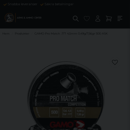
Snabba leveranser
Säkra betalningar
Hem
Produkter
GAMO Pro Match .177 4,5mm 0,49g/7,56gr 500 ASK