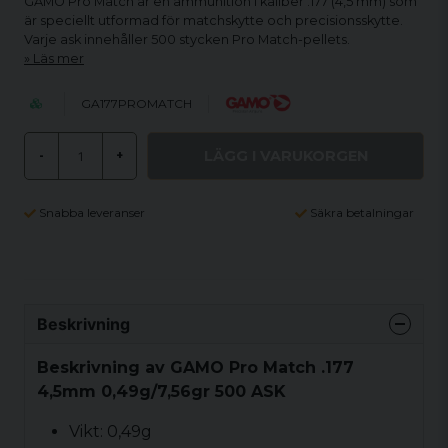
GAMO Pro Match är en ammunition i kaliber .177 (4,5 mm) som
är speciellt utformad för matchskytte och precisionsskytte.
Varje ask innehåller 500 stycken Pro Match-pellets.
Läs mer
GA177PROMATCH
LÄGG I VARUKORGEN
-
+
Snabba leveranser
Säkra betalningar
Beskrivning
Beskrivning av GAMO Pro Match .177
4,5mm 0,49g/7,56gr 500 ASK
Vikt: 0,49g