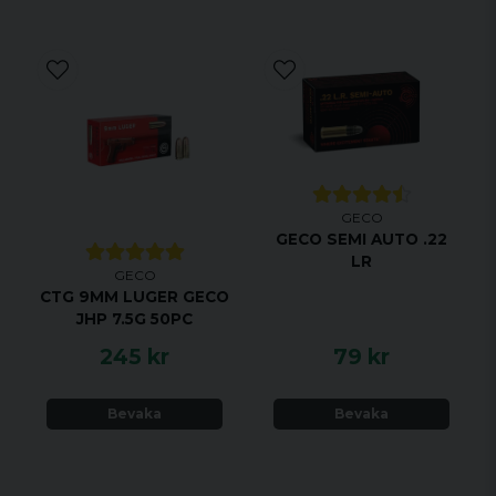
GECO
GECO SEMI AUTO .22
LR
GECO
CTG 9MM LUGER GECO
JHP 7.5G 50PC
245 kr
79 kr
Bevaka
Bevaka