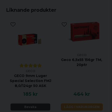
Liknande produkter
GECO
Geco 6,5x55 156gr TM,
20ptr
GECO
GECO 9mm Luger
Special Selection FMJ
8,0/124gr 50 ASK
185 kr
464 kr
Bevaka
LÄGG I VARUKORGEN