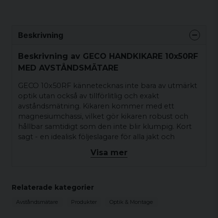
Beskrivning
Beskrivning av GECO HANDKIKARE 10x50RF
MED AVSTÅNDSMÄTARE
GECO 10x50RF kännetecknas inte bara av utmärkt
optik utan också av tillförlitlig och exakt
avståndsmätning. Kikaren kommer med ett
magnesiumchassi, vilket gör kikaren robust och
hållbar samtidigt som den inte blir klumpig. Kort
sagt - en idealisk följeslagare för alla jakt och
naturälskare. Avståndet mäts med noggrannhet
Visa mer
från 10-1600 meter. Vikt ca 1000g.
Relaterade kategorier
Avståndsmätare
Produkter
Optik & Montage