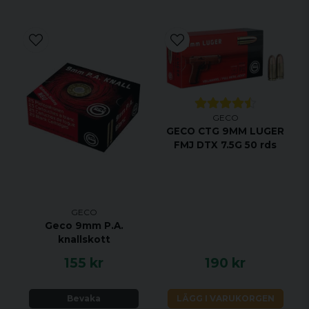
GECO
GECO CTG 9MM LUGER
FMJ DTX 7.5G 50 rds
GECO
Geco 9mm P.A.
knallskott
155 kr
190 kr
Bevaka
LÄGG I VARUKORGEN