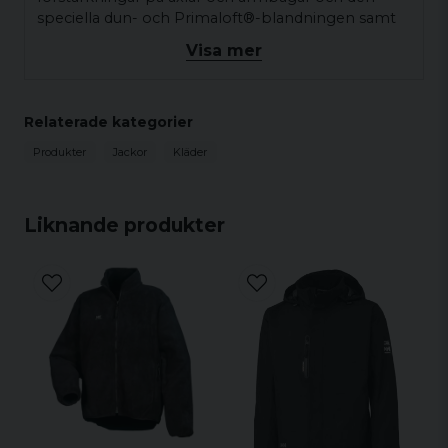
speciella dun- och Primaloft®-blandningen samt
vår patenterade H²FLOW™-teknologi håller jackan
Visa mer
dig varm även i de kallaste miljöerna.
Relaterade kategorier
Produkter
Jackor
Kläder
Liknande produkter