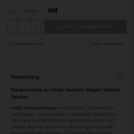
71361-M
LÄGG I VARUKORGEN
-
+
Snabba leveranser
Säkra betalningar
Beskrivning
Beskrivning av Helly Hansen Magni Winter
Jacket
Helly Hansen Magni
vinterjacka är tillverkad för
kalla dagar när du behöver maximalt skydd. Den
har Helly Tech® Professional-membran för att
skydda dig mot alla väder. Med tåliga Cordura®-
förstärkningar på axlar och armbågar och den