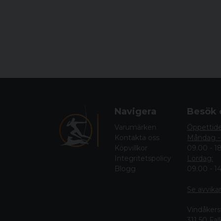
Navigera
Besök 
Varumärken
Öppettid
Kontakta oss
Måndag -
Köpvillkor
09.00 - 1
Integritetspolicy
Lördag:
Blogg
09.00 - 1
Se avvika
Vindåkers
311 50 Fa