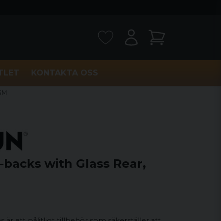
TLET
KONTAKTA OSS
/GM
backs with Glass Rear,
är ett pålitligt tillbehör som säkerställer att