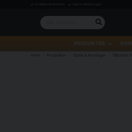
Snabba leveranser
Säkra betalningar
Sök i butiken ...
PRODUKTER
SOM
Hem
Produkter
Optik & Montage
Tillbehör f