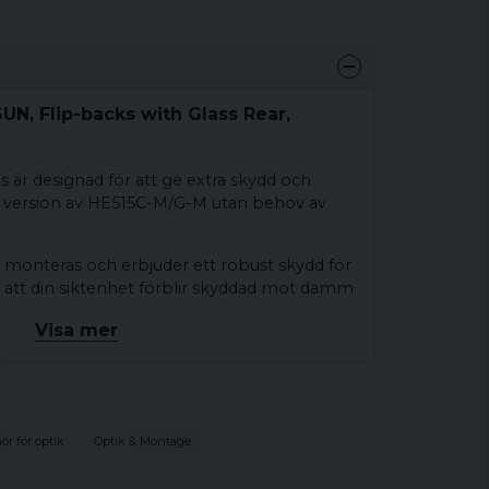
N, Flip-backs with Glass Rear,
 är designad för att ge extra skydd och
re version av HE515C-M/G-M utan behov av
 monteras och erbjuder ett robust skydd för
er att din siktenhet förblir skyddad mot damm
Visa mer
ion och praktiska design blir Holosun Flip-
 för att förlänga livslängden och förbättra
n siktanordning.
t skydd för din optik mot damm och
ör för optik
Optik & Montage