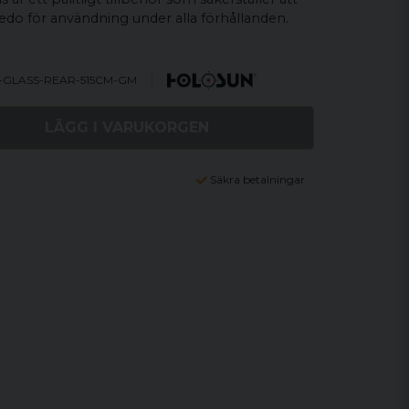
redo för användning under alla förhållanden.
H-GLASS-REAR-515CM-GM
LÄGG I VARUKORGEN
Säkra betalningar