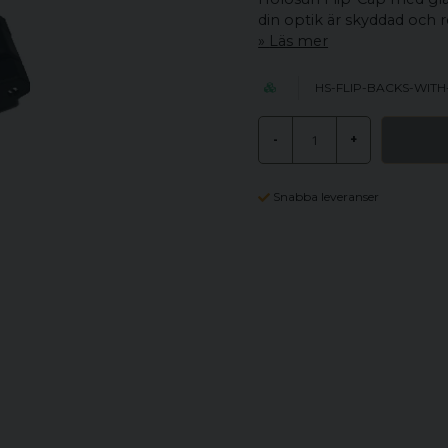
din optik är skyddad och 
Läs mer
HS-FLIP-BACKS-WIT
-
+
Snabba leveranser