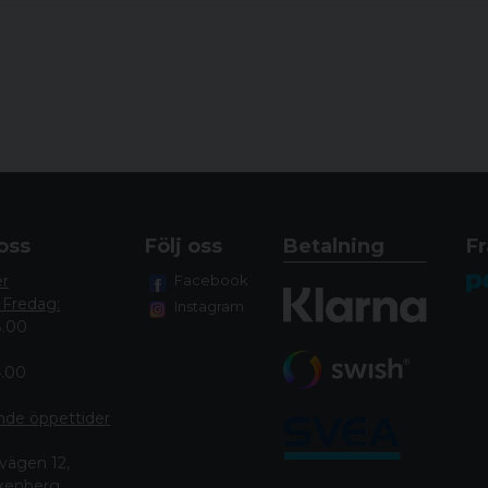
oss
Följ oss
Betalning
Fr
er
Facebook
 Fredag:
Instagram
8.00
4.00
nde öppettide
r
vägen 12,
lkenberg