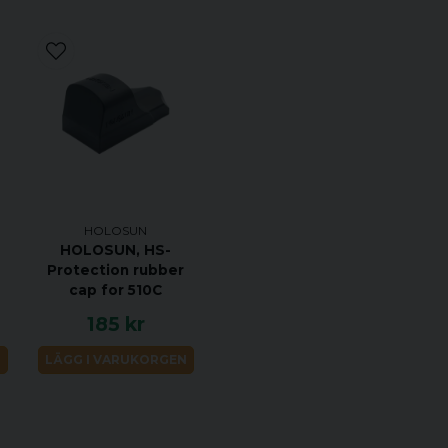
Enkel att använda:
av adaptring.
Robust och lätt: Til
användning.
Kompatibilitet: Spe
HE515C-M/G-M utan 
Dimensioner: 33x2
HOLOSUN
Material: Plast
HOLOSUN, HS-
Färg: Svart
Protection rubber
cap for 510C
Vikt: 7 g
185 kr
N
LÄGG I VARUKORGEN