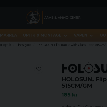
MARREA
OPTIK & MONTAGE
VAPEN
OU
ör optik
Linsskydd
HOLOSUN, Flip-backs with Glass Rear, 515CM
HOLOSUN, Flip-
515CM/GM
185 kr
Holosun Flip-Cap med glas 