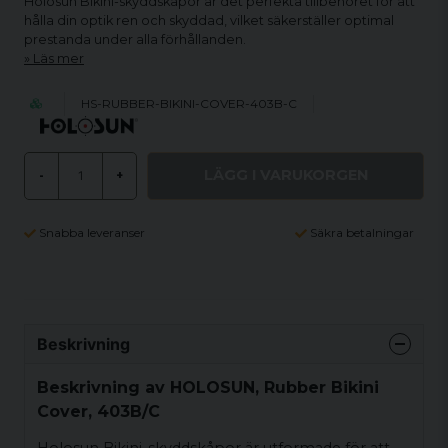
Holosun Bikini-skyddskåpor är det perfekta tillbehöret för att
hålla din optik ren och skyddad, vilket säkerställer optimal
prestanda under alla förhållanden.
Läs mer
HS-RUBBER-BIKINI-COVER-403B-C
LÄGG I VARUKORGEN
-
+
Snabba leveranser
Säkra betalningar
Beskrivning
Beskrivning av HOLOSUN, Rubber Bikini
Cover, 403B/C