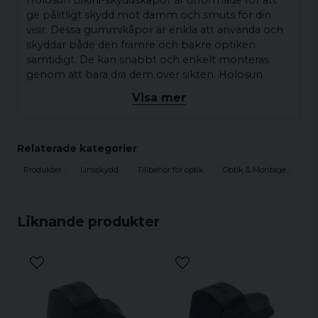
Holosun Bikini-skyddskåpor är utformade för att
ge pålitligt skydd mot damm och smuts för din
visir. Dessa gummikåpor är enkla att använda och
skyddar både den främre och bakre optiken
samtidigt. De kan snabbt och enkelt monteras
genom att bara dra dem över sikten. Holosun
Bikini-kåpa HS-RUBBER-COVER-SMALL är
Visa mer
kompatibel med alla MICRO Holosun-sikten
403/503.
Enkel hantering: Snabb och enkel
Relaterade kategorier
montering genom att dra på kåporna.
Produkter
Linsskydd
Tillbehör för optik
Optik & Montage
Robust och lätt: Tillverkad av lätt och
hållbart PU-material för långvarig
användning.
Liknande produkter
Pålitligt skydd: Skyddar optiken mot
damm och smuts effektivt.
Kompatibilitet: Passar alla MICRO Holosun-
sikten.