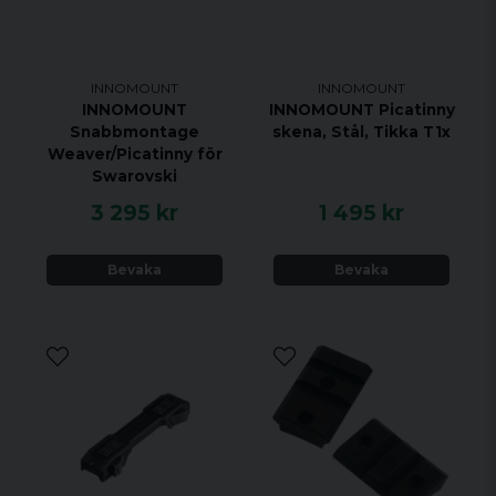
• 100% träfflägessäkra efter byte.
• Låsning i motsatt riktning för maximal säkerhet
• Infällda låsarmar
• 2 års garanti
INNOMOUNT
INNOMOUNT
INNOMOUNT
INNOMOUNT Picatinny
Snabbmontage
skena, Stål, Tikka T1x
Weaver/Picatinny för
Swarovski
3 295 kr
1 495 kr
Bevaka
Bevaka