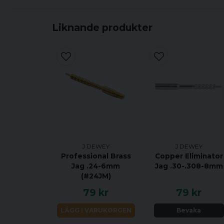
Liknande produkter
J DEWEY
J DEWEY
Professional Brass
Copper Eliminator
Jag .24-6mm
Jag .30-.308-8mm
(#24JM)
79 kr
79 kr
LÄGG I VARUKORGEN
Bevaka