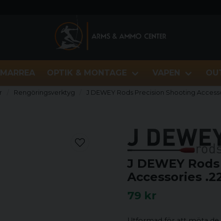
MARREA
OPTIK & MONTAGE
VAPEN
OU
r
Rengöringsverktyg
J DEWEY Rods Precision Shooting Accessor
J DEWEY Rods 
Accessories .2
79 kr
Utformad för att möta de