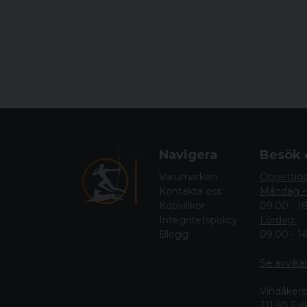
Navigera
Besök 
Varumärken
Öppettid
Kontakta oss
Måndag -
Köpvillkor
09.00 - 1
Integritetspolicy
Lördag:
Blogg
09.00 - 1
Se avvika
Vindåkers
311 50 Fa