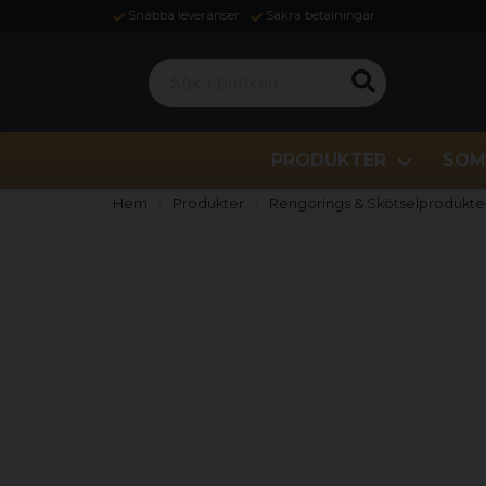
Snabba leveranser
Säkra betalningar
Sök i butiken ...
PRODUKTER
SOM
Hem
Produkter
Rengörings & Skötselprodukte