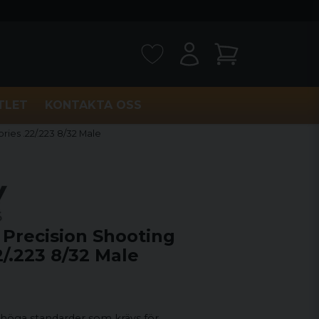
TLET
KONTAKTA OSS
ies .22/.223 8/32 Male
Precision Shooting
2/.223 8/32 Male
 höga standarder som krävs för