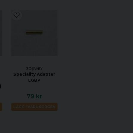
J DEWEY
Speciality Adapter
LGBP
)
79 kr
N
LÄGG I VARUKORGEN