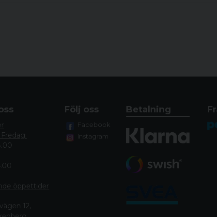
oss
Följ oss
Betalning
Fr
er
Facebook
 Fredag:
Instagram
8.00
4.00
nde öppettide
r
vägen 12,
lkenberg