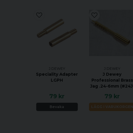
J DEWEY
J DEWEY
Speciality Adapter
J Dewey
LGPH
Professional Brass
Jag .24-6mm (#24J
79 kr
79 kr
Bevaka
LÄGG I VARUKORGE