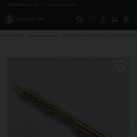
Snabba leveranser
Säkra betalningar
ötselprodukter
Rengöringsverktyg
J Dewey Professional Brass Jag .24-6mm (#24J)