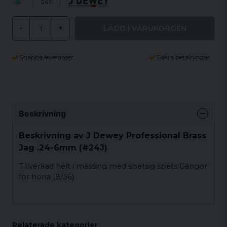
24J
LÄGG I VARUKORGEN
-
+
Snabba leveranser
Säkra betalningar
Beskrivning
Beskrivning av J Dewey Professional Brass
Jag .24-6mm (#24J)
Tillverkad helt i mässing med spetsig spets Gängor
för hona (8/36)
Relaterade kategorier