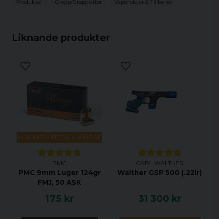
Produkter
Grepp/Grepplattor
Vapendelar & Tillbehör
Liknande produkter
KÖP MER - BETALA MINDRE
PMC
CARL WALTHER
PMC 9mm Luger 124gr
Walther GSP 500 (.22lr)
FMJ, 50 ASK
175 kr
31 300 kr