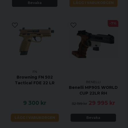
Bevaka
LÄGG I VARUKORGEN
-7%
FN
Browning FN 502
BENELLI
Tactical FDE 22 LR
Benelli MP90S WORLD
CUP 22LR RH
9 300 kr
29 995 kr
32 199 kr
LÄGG I VARUKORGEN
Bevaka