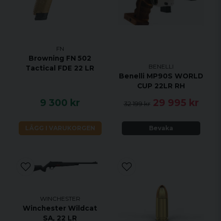
FN
Browning FN 502
BENELLI
Tactical FDE 22 LR
Benelli MP90S WORLD
CUP 22LR RH
9 300 kr
29 995 kr
32 199 kr
LÄGG I VARUKORGEN
Bevaka
WINCHESTER
Winchester Wildcat
SA, 22 LR