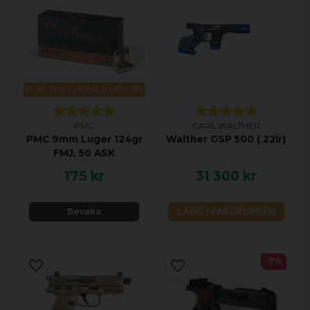
KÖP MER - BETALA MINDRE
PMC
CARL WALTHER
PMC 9mm Luger 124gr
Walther GSP 500 (.22lr)
FMJ, 50 ASK
175 kr
31 300 kr
Bevaka
LÄGG I VARUKORGEN
-7%