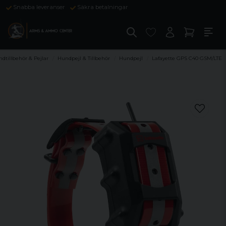
Snabba leveranser
Säkra betalningar
dtillbehör & Pejlar
Hundpejl & Tillbehör
Hundpejl
Lafayette GPS C40 GSM/LTE