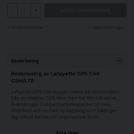
LÄGG I VARUKORGEN
-
+
Snabba leveranser
Säkra betalningar
Beskrivning
Beskrivning av Lafayette GPS C40
GSM/LTE
Lafayette GPS C40 bygger vidare på elektroniken
från sin lillebror GPS Mini men har fått två större
förändringar. Dubbel batterikapacitet till hela
4000Mah och en helt ny kapsling som både ger
dig robust känsla och ergonomisk form.
Batterikapacitet: 4000Mah
Visa mer