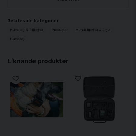
Drifttid: >60h på 3sek intervall.
Laddning: Trådlös QI laddpuck genom
USB-C. (Laddutrustning medföljer)
Relaterade kategorier
Antenn: Extern antenn som tål kraftiga
Hundpejl & Tillbehör
Produkter
Hundtillbehör & Pejlar
slag och böjningar.
Hundpejl
Vikt: 185gram utan halsband
Ingår i paket: Laddpuck, USB-C kabel,
väggadapter, GPS-halsband.
Liknande produkter
IP-Klass: IP67
Skallindikator & Skallräknare: Ja
Områdeslarm & Skallarm: Ja
E-Sim: Roamingfritt som använder bästa
tänkbara nät från Telia, Telenor, Tele2 –
(1års obegränsad telematik ingår, därefter
299:-/år)
GPS: Glonass, Galileo, Beidou, Waas, Egnos