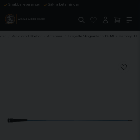
Snabba leveranser
Säkra betalningar
kter
Radio och Tillbehör
Antenner
Lafayette Skogsantenn 155 MHz Memory Blå