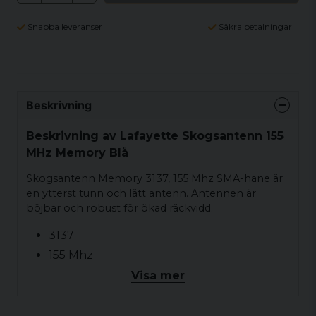
Snabba leveranser
Säkra betalningar
Beskrivning
Beskrivning av Lafayette Skogsantenn 155
MHz Memory Blå
Skogsantenn Memory 3137, 155 Mhz SMA-hane är
en ytterst tunn och lätt antenn. Antennen är
böjbar och robust för ökad räckvidd.
3137
155 Mhz
SMA-hane
Visa mer
Ytterst tunn och lätt
Böjbar och robust för ökad räckvidd