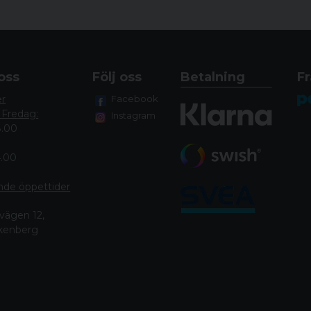
oss
Följ oss
Betalning
Fr
er
Facebook
 Fredag:
Instagram
8.00
4.00
nde öppettide
r
vägen 12,
lkenberg