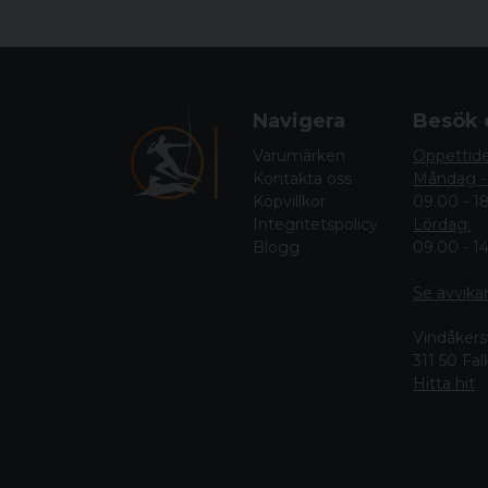
Navigera
Besök 
Varumärken
Öppettid
Kontakta oss
Måndag -
Köpvillkor
09.00 - 1
Integritetspolicy
Lördag:
Blogg
09.00 - 1
Se avvika
Vindåkers
311 50 Fa
Hitta hit