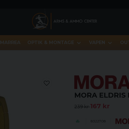
MARREA
OPTIK & MONTAGE
VAPEN
OU
MORA ELDRIS 
167 kr
239 kr
8322708