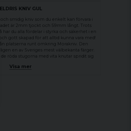
 ELDRIS KNIV GUL
 och smidig kniv som du enkelt kan förvara i
Bladet är 2mm tjockt och 59mm långt. Trots
har du alla fördelar i styrka och säkerhet i en
 och gott skapad för att alltid kunna vara med!
från platserna runt omkring Morakniv. Den
ligen en av Sveriges mest välbekanta färger.
de röda stugorna med vita knutar spridit sig
got av en internationell symbol för Sverige
Visa mer
dra färgerna i Eldris-serien är inspirerade på
ablå" kulören som bl.a. finns på Dalarnas
gröna färgen hämtad från naturen runt
ckran som är hämtad från 1600-talets
g i de folkdräkter som människor i Mora har
Eldris finns förutom i rött även i svart, blå,