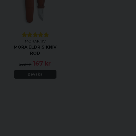
MORAKNIV
V
MORA ELDRIS KNIV
RÖD
167 kr
239 kr
Bevaka