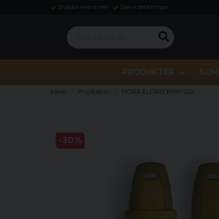
Snabba leveranser
Säkra betalningar
Sök i butiken ...
PRODUKTER
SOM
Hem
Produkter
MORA ELDRIS KNIV GUL
-
30
%